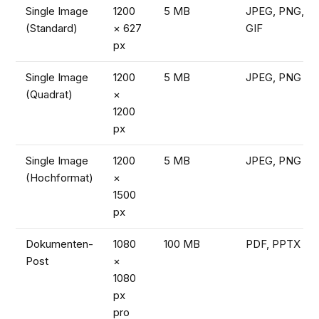
Single Image
1200
5 MB
JPEG, PNG,
(Standard)
× 627
GIF
px
Single Image
1200
5 MB
JPEG, PNG
(Quadrat)
×
1200
px
Single Image
1200
5 MB
JPEG, PNG
(Hochformat)
×
1500
px
Dokumenten-
1080
100 MB
PDF, PPTX
Post
×
1080
px
pro