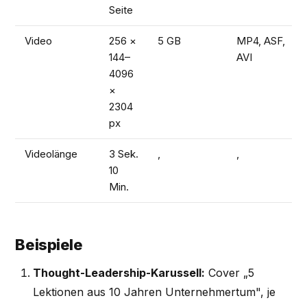
Seite
Video
256 ×
5 GB
MP4, ASF,
144–
AVI
4096
×
2304
px
Videolänge
3 Sek.
,
,
10
Min.
Beispiele
Thought-Leadership-Karussell:
Cover „5
Lektionen aus 10 Jahren Unternehmertum", je