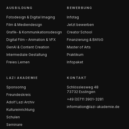
AUSBILDUNG
BEWERBUNG
Fotodesign & Digital Imaging
Infotag
Film & Mediendesign
Jetzt bewerben
Grafik- & Kommunikationsdesign
Creator School
Digital Film – Animation & VFX
Finanzierung & BAföG
GenAI & Content Creation
Master of Arts
Intermediale Gestaltung
Praktikum
Freies Lernen
Infopaket
LAZI AKADEMIE
KONTAKT
Sponsoring
Schlösslesweg 48
73732 Esslingen
Freundeskreis
+49 (0)711 3901-3281
Adolf Lazi Archiv
information@lazi-akademie.de
Kultureinrichtung
Schulen
Seminare