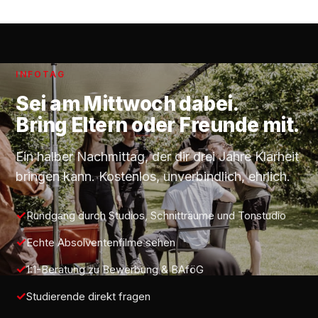
INFOTAG
Sei am
Mittwoch
dabei.
Bring Eltern oder Freunde mit.
Ein halber Nachmittag, der dir drei Jahre Klarheit
bringen kann. Kostenlos, unverbindlich, ehrlich.
Rundgang durch Studios, Schnitträume und Tonstudio
Echte Absolventenfilme sehen
1:1-Beratung zu Bewerbung & BAföG
Studierende direkt fragen