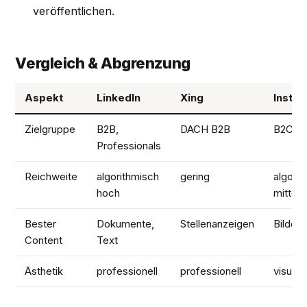
veröffentlichen.
Vergleich & Abgrenzung
Aspekt
LinkedIn
Xing
Insta
Zielgruppe
B2B,
DACH B2B
B2C, C
Professionals
Reichweite
algorithmisch
gering
algori
hoch
mittel
Bester
Dokumente,
Stellenanzeigen
Bilder,
Content
Text
Ästhetik
professionell
professionell
visuell