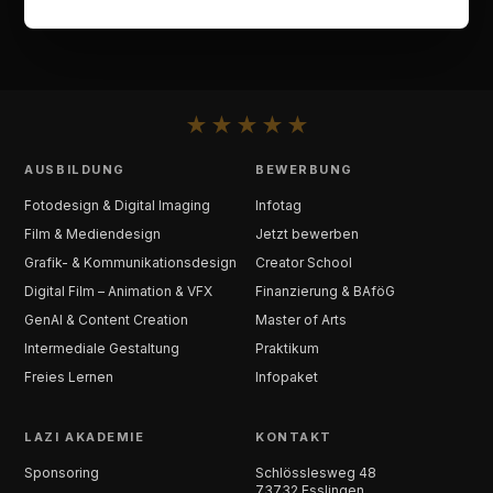
★
★
★
★
★
AUSBILDUNG
BEWERBUNG
Fotodesign & Digital Imaging
Infotag
Film & Mediendesign
Jetzt bewerben
Grafik- & Kommunikationsdesign
Creator School
Digital Film – Animation & VFX
Finanzierung & BAföG
GenAI & Content Creation
Master of Arts
Intermediale Gestaltung
Praktikum
Freies Lernen
Infopaket
LAZI AKADEMIE
KONTAKT
Sponsoring
Schlösslesweg 48
73732 Esslingen