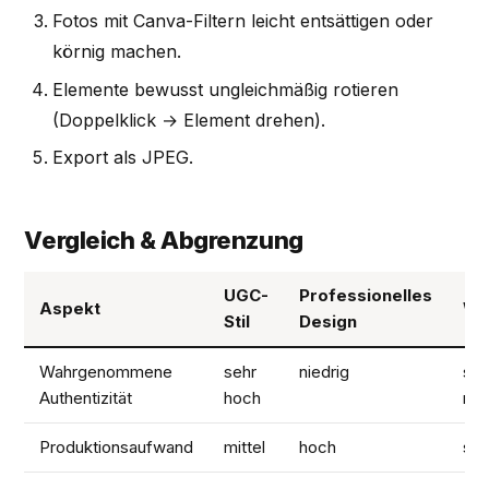
Fotos mit Canva-Filtern leicht entsättigen oder
körnig machen.
Elemente bewusst ungleichmäßig rotieren
(Doppelklick → Element drehen).
Export als JPEG.
Vergleich & Abgrenzung
UGC-
Professionelles
Aspekt
We
Stil
Design
Wahrgenommene
sehr
niedrig
seh
Authentizität
hoch
nie
Produktionsaufwand
mittel
hoch
seh