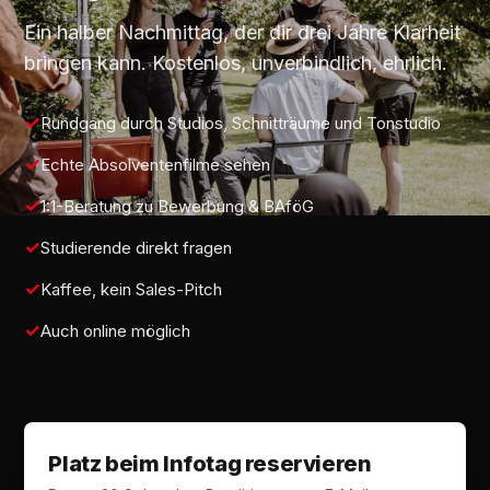
Ein halber Nachmittag, der dir drei Jahre Klarheit
bringen kann. Kostenlos, unverbindlich, ehrlich.
Rundgang durch Studios, Schnitträume und Tonstudio
Echte Absolventenfilme sehen
1:1-Beratung zu Bewerbung & BAföG
Studierende direkt fragen
Kaffee, kein Sales-Pitch
Auch online möglich
Platz beim Infotag reservieren