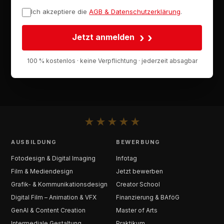
Ich akzeptiere die
AGB & Datenschutzerklärung
.
›
Jetzt anmelden
100 % kostenlos · keine Verpflichtung · jederzeit absagbar
★
★
★
★
★
AUSBILDUNG
BEWERBUNG
Fotodesign & Digital Imaging
Infotag
Film & Mediendesign
Jetzt bewerben
Grafik- & Kommunikationsdesign
Creator School
Digital Film – Animation & VFX
Finanzierung & BAföG
GenAI & Content Creation
Master of Arts
Intermediale Gestaltung
Praktikum