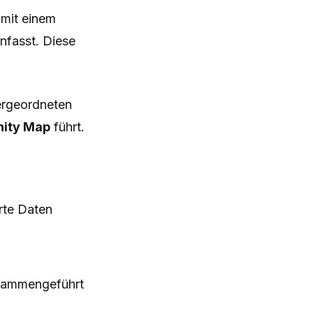
mit einem
nfasst. Diese
ergeordneten
nity Map
führt.
rte Daten
usammengeführt