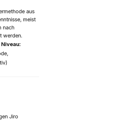
piermethode aus
nntnisse, meist
m nach
t werden.
·
Niveau:
ode,
tiv)
gen Jiro