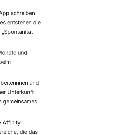
-App schreiben
 es entstehen die
 „Spontanität
 Monate und
 beim
rbeiterinnen und
ner Unterkunft
als gemeinsames
Affinity-
ereiche, die das