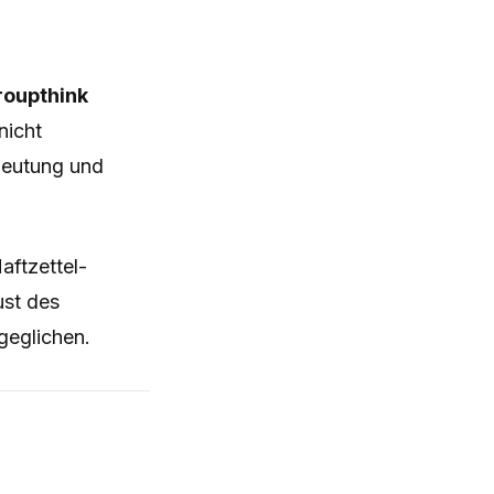
roupthink
nicht
edeutung und
aftzettel-
ust des
geglichen.