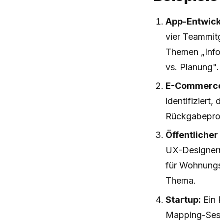
App-Entwick
vier Teammitg
Themen „Info
vs. Planung".
E-Commerc
identifiziert
Rückgabeproz
Öffentlicher
UX-Designern
für Wohnungs
Thema.
Startup:
Ein 
Mapping-Sessi