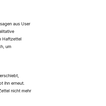
ssagen aus User
itative
 Haftzettel
ch, um
erschiebt,
t ihn erneut.
ettel nicht mehr