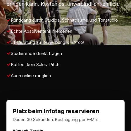
bringen kann. Kostenlos, unverbindlich, ehrlich.
Rundgang durch Studios, Schnitträume und Tonstudio
Echte Absolventenfilme sehen
1:1-Beratung zu Bewerbung & BAföG
Studierende direkt fragen
Kaffee, kein Sales-Pitch
Auch online möglich
Platz beim Infotag reservieren
Dauert 30 Sekunden. Bestätigung per E-Mail.
Wunsch-Termin