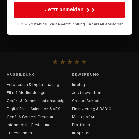
›
Jetzt anmelden
100 % kostenlos · keine Verpflichtung · jederzeit absagbar
★
★
★
★
★
AUSBILDUNG
BEWERBUNG
Fotodesign & Digital Imaging
Infotag
Film & Mediendesign
Jetzt bewerben
Grafik- & Kommunikationsdesign
Creator School
Digital Film – Animation & VFX
Finanzierung & BAföG
GenAI & Content Creation
Master of Arts
Intermediale Gestaltung
Praktikum
Freies Lernen
Infopaket