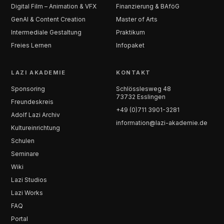
Digital Film – Animation & VFX
Finanzierung & BAföG
GenAI & Content Creation
Master of Arts
Intermediale Gestaltung
Praktikum
Freies Lernen
Infopaket
LAZI AKADEMIE
KONTAKT
Sponsoring
Schlösslesweg 48
73732 Esslingen
Freundeskreis
+49 (0)711 3901-3281
Adolf Lazi Archiv
information@lazi-akademie.de
Kultureinrichtung
Schulen
Seminare
Wiki
Lazi Studios
Lazi Works
FAQ
Portal