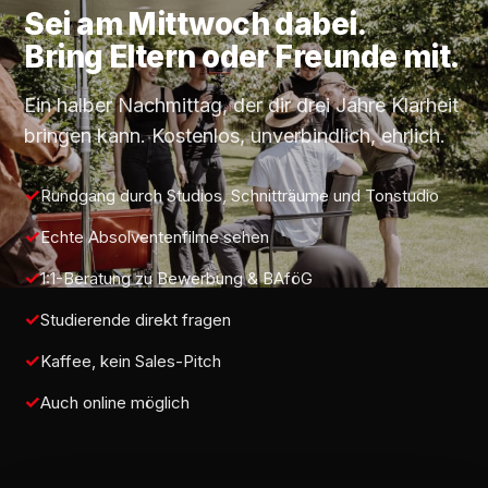
Sei am
Mittwoch
dabei.
Bring Eltern oder Freunde mit.
Ein halber Nachmittag, der dir drei Jahre Klarheit
bringen kann. Kostenlos, unverbindlich, ehrlich.
Rundgang durch Studios, Schnitträume und Tonstudio
Echte Absolventenfilme sehen
1:1-Beratung zu Bewerbung & BAföG
Studierende direkt fragen
Kaffee, kein Sales-Pitch
Auch online möglich