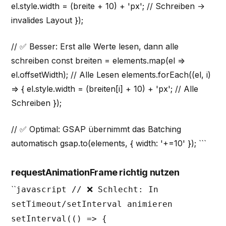
el.style.width = (breite + 10) + 'px'; // Schreiben →
invalides Layout });
// ✅ Besser: Erst alle Werte lesen, dann alle
schreiben const breiten = elements.map(el =>
el.offsetWidth); // Alle Lesen elements.forEach((el, i)
=> { el.style.width = (breiten[i] + 10) + 'px'; // Alle
Schreiben });
// ✅ Optimal: GSAP übernimmt das Batching
automatisch gsap.to(elements, { width: '+=10' }); ```
requestAnimationFrame richtig nutzen
``
javascript // ❌ Schlecht: In
setTimeout/setInterval animieren
setInterval(() => {