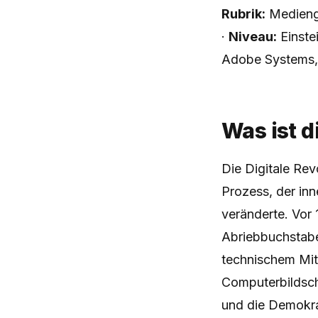
Rubrik:
Medienge
·
Niveau:
Einste
Adobe Systems,
Was ist d
Die Digitale Rev
Prozess, der in
veränderte. Vor 
Abriebbuchstabe
technischem Mit
Computerbildsch
und die Demokra