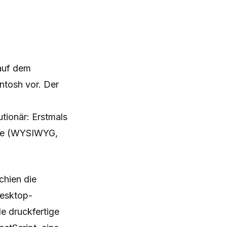
 auf dem
tosh vor. Der
tionär: Erstmals
kte (WYSIWYG,
chien die
Desktop-
e druckfertige