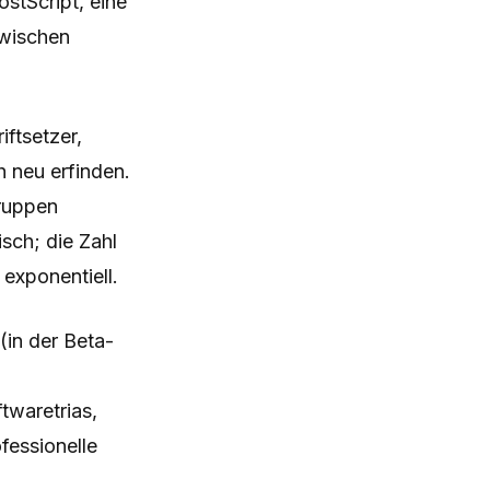
stScript, eine
zwischen
ftsetzer,
h neu erfinden.
gruppen
sch; die Zahl
exponentiell.
(in der Beta-
twaretrias,
fessionelle