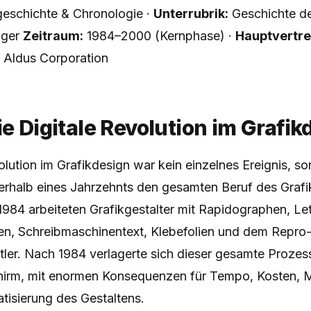
schichte & Chronologie ·
Unterrubrik:
Geschichte de
iger
Zeitraum:
1984–2000 (Kernphase) ·
Hauptvertre
 Aldus Corporation
ie Digitale Revolution im Grafi
olution im Grafikdesign war kein einzelnes Ereignis, so
nerhalb eines Jahrzehnts den gesamten Beruf des Graf
1984 arbeiteten Grafikgestalter mit Rapidographen, Le
n, Schreibmaschinentext, Klebefolien und dem Repro-
tler. Nach 1984 verlagerte sich dieser gesamte Prozes
irm, mit enormen Konsequenzen für Tempo, Kosten, M
tisierung des Gestaltens.