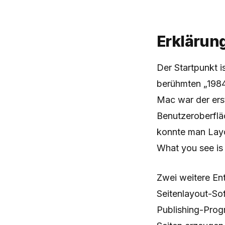
Erklärun
Der Startpunkt i
berühmten „1984
Mac war der ers
Benutzeroberflä
konnte man Layo
What you see is
Zwei weitere Ent
Seitenlayout-So
Publishing-Prog