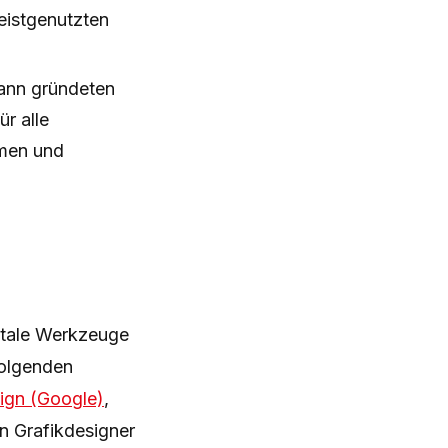
eistgenutzten
ann gründeten
ür alle
mmen und
gitale Werkzeuge
folgenden
ign (Google)
,
in Grafikdesigner