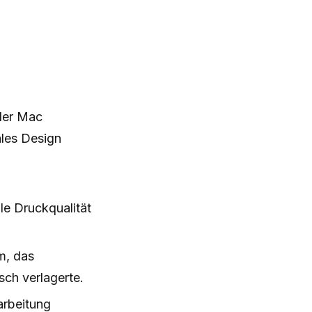
 der Mac
ales Design
le Druckqualität
m, das
sch verlagerte.
arbeitung