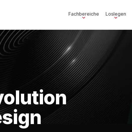
Fachbereiche
Loslegen
volution
esign