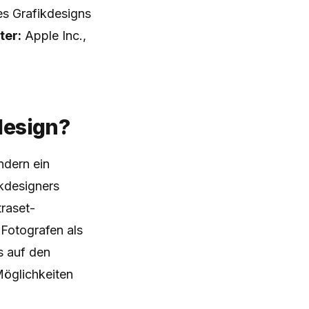
s Grafikdesigns
ter:
Apple Inc.,
kdesign?
ndern ein
ikdesigners
traset-
Fotografen als
s auf den
öglichkeiten