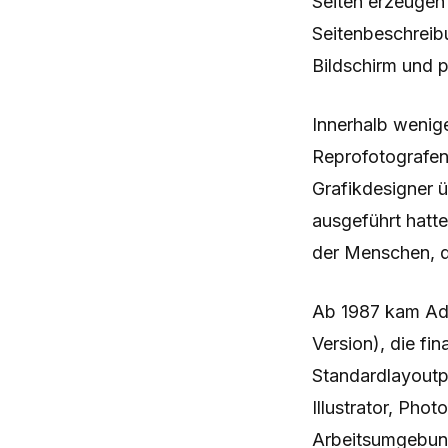
Seiten erzeugen
Seitenbeschreibu
Bildschirm und 
Innerhalb wenige
Reprofotografen 
Grafikdesigner 
ausgeführt hatte
der Menschen, di
Ab 1987 kam Ado
Version), die f
Standardlayoutp
Illustrator, Pho
Arbeitsumgebung