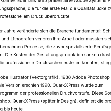
 konnte. Ebenfalls 1985 präsentierte Adobe Systems Po
ngssprache, die für die erste Mal die Qualitätslücke 
professionellem Druck überbrückte.
r Jahre veränderte sich die Branche fundamental: Schri
und Lithografen verloren ihre Arbeit oder mussten sic
übernahmen Prozesse, die zuvor spezialisierte Berufs
n. Die Kosten der Gestaltungsproduktion sanken drasti
e professionelle Drucksachen erstellen konnten, stieg 
be Illustrator (Vektorgrafik), 1988 Adobe Photoshop 
inale Version erschien 1990. QuarkXPress wurde zum
rogramm der professionellen Druckvorstufe. Diese Sof
toshop, QuarkXPress (später InDesign), definiert die pro
 bis heute.