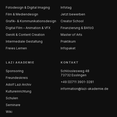
Fotodesign & Digital Imaging
Infotag
Film & Mediendesign
Jetzt bewerben
Grafik- & Kommunikationsdesign
Creator School
Digital Film – Animation & VFX
Finanzierung & BAföG
GenAI & Content Creation
Master of Arts
Intermediale Gestaltung
Praktikum
Freies Lernen
Infopaket
LAZI AKADEMIE
KONTAKT
Sponsoring
Schlösslesweg 48
73732 Esslingen
Freundeskreis
+49 (0)711 3901-3281
Adolf Lazi Archiv
information@lazi-akademie.de
Kultureinrichtung
Schulen
Seminare
Wiki