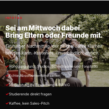
INFOTAG
Sei am
Mittwoch
dabei.
Bring Eltern oder Freunde mit.
Ein halber Nachmittag, der dir drei Jahre Klarheit
bringen kann. Kostenlos, unverbindlich, ehrlich.
Rundgang durch Studios, Schnitträume und Tonstudio
Echte Absolventenfilme sehen
1:1-Beratung zu Bewerbung & BAföG
Studierende direkt fragen
Kaffee, kein Sales-Pitch