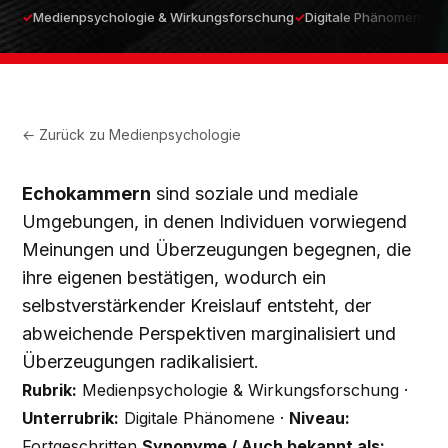
Medienpsychologie & Wirkungsforschung
Digitale Phänomene
F
← Zurück zu
Medienpsychologie
Echokammern
sind soziale und mediale
Umgebungen, in denen Individuen vorwiegend
Meinungen und Überzeugungen begegnen, die
ihre eigenen bestätigen, wodurch ein
selbstverstärkender Kreislauf entsteht, der
abweichende Perspektiven marginalisiert und
Überzeugungen radikalisiert.
Rubrik:
Medienpsychologie & Wirkungsforschung ·
Unterrubrik:
Digitale Phänomene ·
Niveau:
Fortgeschritten
Synonyme / Auch bekannt als: