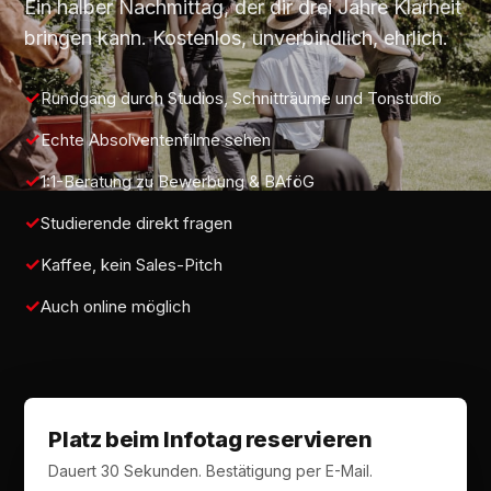
Ein halber Nachmittag, der dir drei Jahre Klarheit
bringen kann. Kostenlos, unverbindlich, ehrlich.
Rundgang durch Studios, Schnitträume und Tonstudio
Echte Absolventenfilme sehen
1:1-Beratung zu Bewerbung & BAföG
Studierende direkt fragen
Kaffee, kein Sales-Pitch
Auch online möglich
Platz beim Infotag reservieren
Dauert 30 Sekunden. Bestätigung per E-Mail.