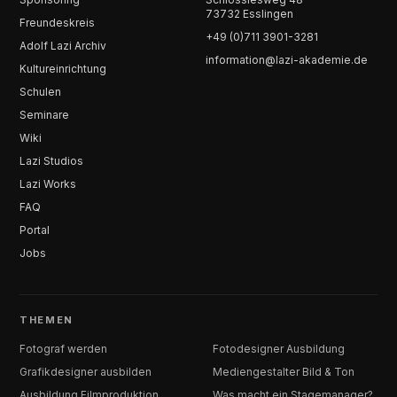
73732 Esslingen
Freundeskreis
+49 (0)711 3901-3281
Adolf Lazi Archiv
information@lazi-akademie.de
Kultureinrichtung
Schulen
Seminare
Wiki
Lazi Studios
Lazi Works
FAQ
Portal
Jobs
THEMEN
Fotograf werden
Fotodesigner Ausbildung
Grafikdesigner ausbilden
Mediengestalter Bild & Ton
Ausbildung Filmproduktion
Was macht ein Stagemanager?