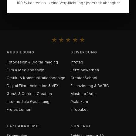
100 % kostenlos · keine Verpflichtung · jederzeit absagbar
★
★
★
★
★
AUSBILDUNG
BEWERBUNG
Fotodesign & Digital Imaging
Infotag
Film & Mediendesign
Jetzt bewerben
Grafik- & Kommunikationsdesign
Creator School
Digital Film – Animation & VFX
Finanzierung & BAföG
GenAI & Content Creation
Master of Arts
Intermediale Gestaltung
Praktikum
Freies Lernen
Infopaket
LAZI AKADEMIE
KONTAKT
Sponsoring
Schlösslesweg 48