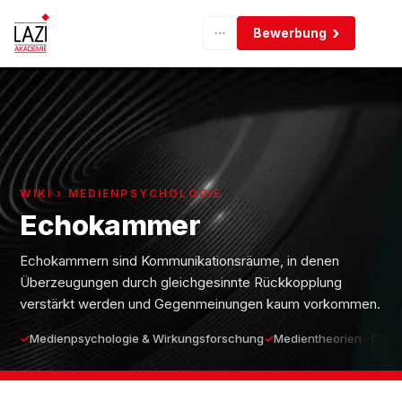
Bewerbung
WIKI › MEDIENPSYCHOLOGIE
Echokammer
Echokammern sind Kommunikationsräume, in denen
Überzeugungen durch gleichgesinnte Rückkopplung
verstärkt werden und Gegenmeinungen kaum vorkommen.
Medienpsychologie & Wirkungsforschung
Medientheorien
Fortg