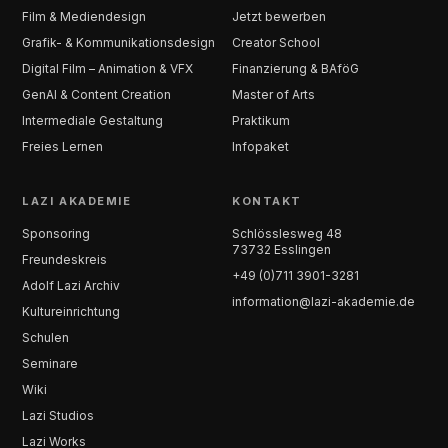
Film & Mediendesign
Jetzt bewerben
Grafik- & Kommunikationsdesign
Creator School
Digital Film – Animation & VFX
Finanzierung & BAföG
GenAI & Content Creation
Master of Arts
Intermediale Gestaltung
Praktikum
Freies Lernen
Infopaket
LAZI AKADEMIE
KONTAKT
Sponsoring
Schlösslesweg 48
73732 Esslingen
Freundeskreis
+49 (0)711 3901-3281
Adolf Lazi Archiv
information@lazi-akademie.de
Kultureinrichtung
Schulen
Seminare
Wiki
Lazi Studios
Lazi Works