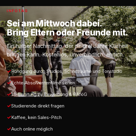
INFOTAG
Sei am
Mittwoch
dabei.
Bring Eltern oder Freunde mit.
Ein halber Nachmittag, der dir drei Jahre Klarheit
bringen kann. Kostenlos, unverbindlich, ehrlich.
Rundgang durch Studios, Schnitträume und Tonstudio
Echte Absolventenfilme sehen
1:1-Beratung zu Bewerbung & BAföG
Studierende direkt fragen
Kaffee, kein Sales-Pitch
Auch online möglich