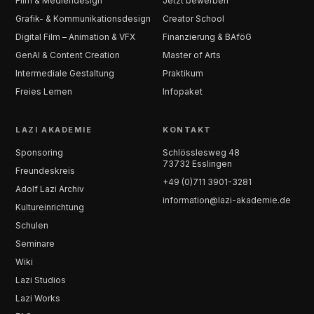
Film & Mediendesign
Jetzt bewerben
Grafik- & Kommunikationsdesign
Creator School
Digital Film – Animation & VFX
Finanzierung & BAföG
GenAI & Content Creation
Master of Arts
Intermediale Gestaltung
Praktikum
Freies Lernen
Infopaket
LAZI AKADEMIE
KONTAKT
Sponsoring
Schlösslesweg 48
73732 Esslingen
Freundeskreis
+49 (0)711 3901-3281
Adolf Lazi Archiv
information@lazi-akademie.de
Kultureinrichtung
Schulen
Seminare
Wiki
Lazi Studios
Lazi Works