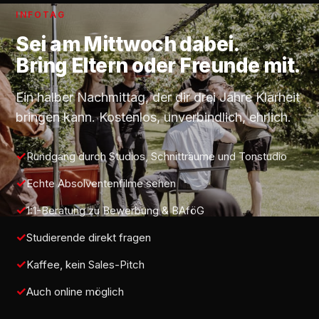
INFOTAG
Sei am
Mittwoch
dabei.
Bring Eltern oder Freunde mit.
Ein halber Nachmittag, der dir drei Jahre Klarheit
bringen kann. Kostenlos, unverbindlich, ehrlich.
Rundgang durch Studios, Schnitträume und Tonstudio
Echte Absolventenfilme sehen
1:1-Beratung zu Bewerbung & BAföG
Studierende direkt fragen
Kaffee, kein Sales-Pitch
Auch online möglich