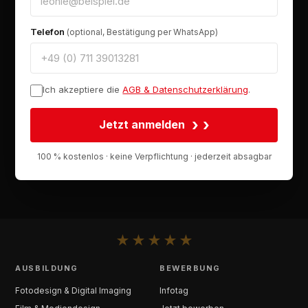
Telefon
(optional, Bestätigung per WhatsApp)
Ich akzeptiere die
AGB & Datenschutzerklärung
.
›
Jetzt anmelden
100 % kostenlos · keine Verpflichtung · jederzeit absagbar
★
★
★
★
★
AUSBILDUNG
BEWERBUNG
Fotodesign & Digital Imaging
Infotag