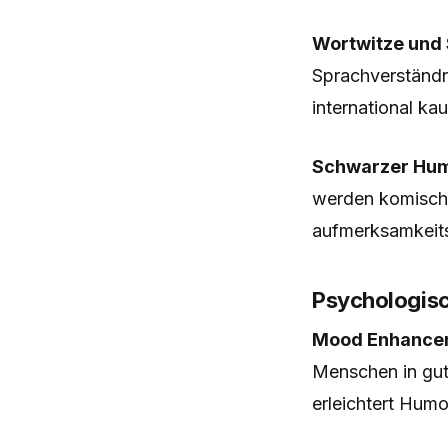
Wortwitze und 
Sprachverständni
international ka
Schwarzer Hum
werden komisch 
aufmerksamkeits
Psychologis
Mood Enhance
Menschen in gut
erleichtert Hum