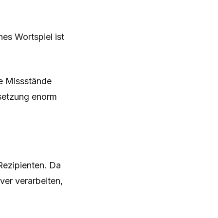
hes Wortspiel ist
he Missstände
msetzung enorm
Rezipienten. Da
ver verarbeiten,