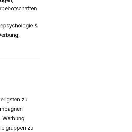
eugen,
erbebotschaften
epsychologie &
erbung,
erigsten zu
Kampagnen
n, Werbung
Zielgruppen zu