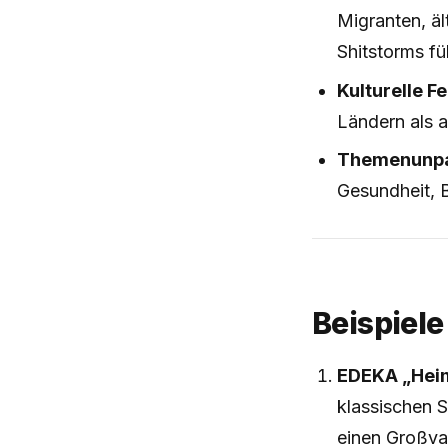
Migranten, ä
Shitstorms fü
Kulturelle F
Ländern als a
Themenunpa
Gesundheit, 
Beispiele
EDEKA „Hei
klassischen S
einen Großvat