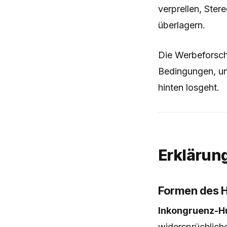
verprellen, Ster
überlagern.
Die Werbeforschu
Bedingungen, un
hinten losgeht.
Erklärun
Formen des 
Inkongruenz-H
widersprüchlich