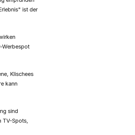
lebnis" ist der
 wirken
er-Werbespot
ne, Klischees
ire kann
ng sind
in TV-Spots,