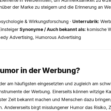
Elemente in Werbemitteln, um Aufmerksamkeit zu erz
über der Marke zu steigern und die Erinnerung an W
sychologie & Wirkungsforschung ·
Unterrubrik:
Werb
insteiger
Synonyme / Auch bekannt als:
komische W
edy Advertising, Humorous Advertising
Humor in der Werbung?
 der am häufigsten eingesetzten und zugleich am schwi
strumente der Werbung. Einerseits können witzige 
ster Zeit bekannt machen und Menschen dazu bringe
ilen. Andererseits birgt misslungener Humor das Risiko, 