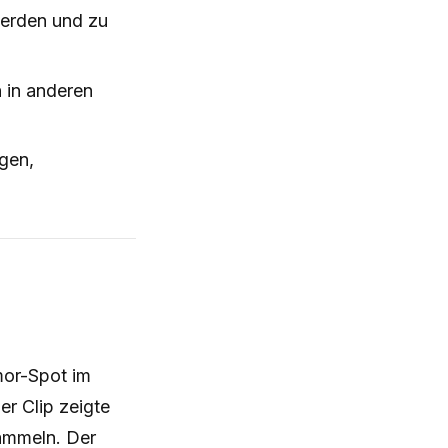
werden und zu
n in anderen
gen,
mor-Spot im
er Clip zeigte
sammeln. Der