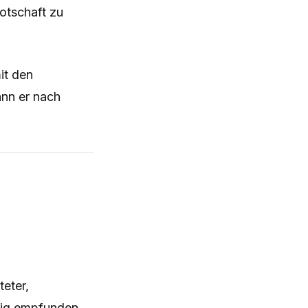
otschaft zu
it den
ann er nach
eter,
stig empfunden