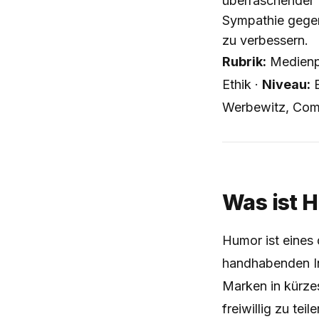
überraschender 
Sympathie gegen
zu verbessern.
Rubrik:
Medienp
Ethik ·
Niveau:
E
Werbewitz, Com
Was ist 
Humor ist eines
handhabenden In
Marken in kürze
freiwillig zu te