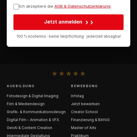
Ich akzeptiere die
AGB & Datenschutzerklärung
.
›
Jetzt anmelden
100 % kostenlos · keine Verpflichtung · jederzeit absagbar
★
★
★
★
★
AUSBILDUNG
BEWERBUNG
Fotodesign & Digital Imaging
Infotag
Film & Mediendesign
Jetzt bewerben
Grafik- & Kommunikationsdesign
Creator School
Digital Film – Animation & VFX
Finanzierung & BAföG
GenAI & Content Creation
Master of Arts
Intermediale Gestaltung
Praktikum