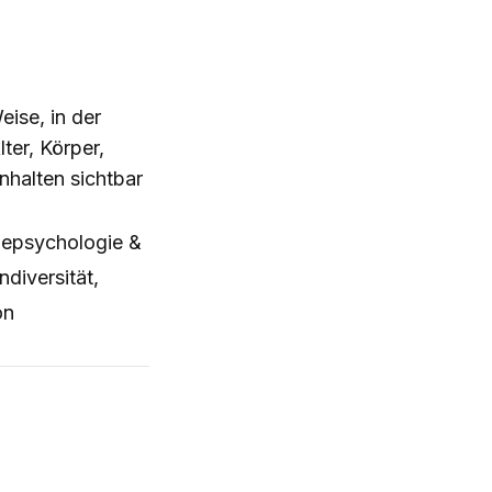
ise, in der
ter, Körper,
nhalten sichtbar
epsychologie &
diversität,
on