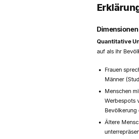
Erklärun
Dimensionen 
Quantitative U
auf als ihr Bevö
Frauen sprec
Männer (Studi
Menschen mit
Werbespots v
Bevölkerung 
Ältere Mensc
unterrepräsen