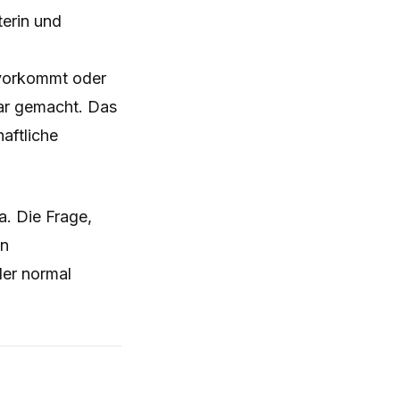
terin und
 vorkommt oder
bar gemacht. Das
haftliche
a. Die Frage,
in
er normal