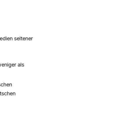
dien seltener
eniger als
schen
tschen