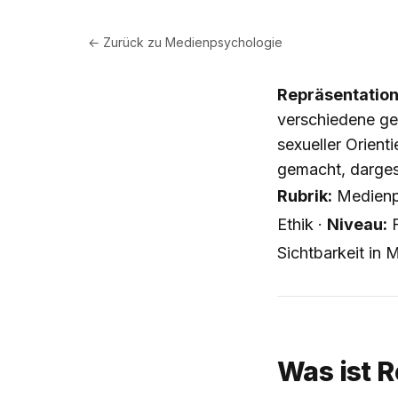
← Zurück zu
Medienpsychologie
Repräsentation
verschiedene ges
sexueller Orient
gemacht, darges
Rubrik:
Medienp
Ethik ·
Niveau:
F
Sichtbarkeit in 
Was ist 