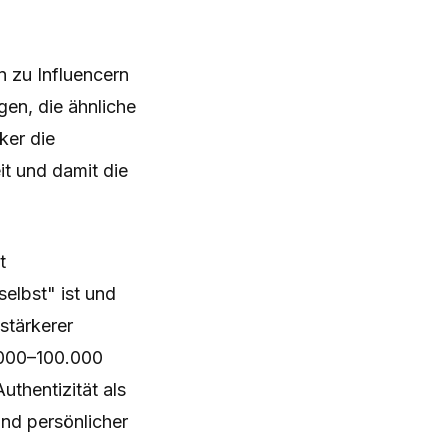
n zu Influencern
gen, die ähnliche
ker die
t und damit die
t
elbst" ist und
 stärkerer
0.000–100.000
thentizität als
nd persönlicher