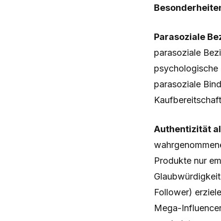
Besonderheiten
Parasoziale Be
parasoziale Bezi
psychologische 
parasoziale Bin
Kaufbereitschaft
Authentizität 
wahrgenommene Au
Produkte nur emp
Glaubwürdigkeits
Follower) erzie
Mega-Influencer