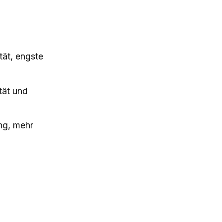
ät, engste
tät und
ng, mehr
e