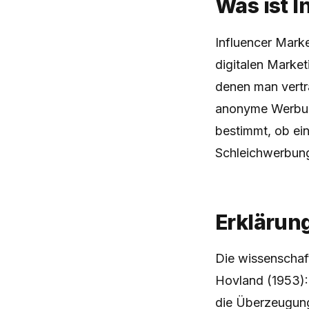
Was ist 
Influencer Marke
digitalen Marke
denen man vertra
anonyme Werbung
bestimmt, ob ein
Schleichwerbun
Erklärun
Die wissenschaf
Hovland (1953):
die Überzeugungs