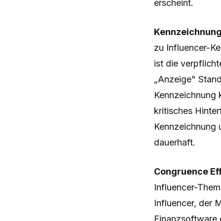
erscheint.
Kennzeichnungs
zu Influencer-K
ist die verpfli
„Anzeige" Stand
Kennzeichnung k
kritisches Hinter
Kennzeichnung u
dauerhaft.
Congruence Eff
Influencer-Them
Influencer, der 
Finanzsoftware 