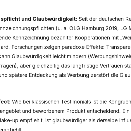
pflicht und Glaubwürdigkeit:
Seit der deutschen R
ennzeichnungspflichten (u. a. OLG Hamburg 2019, LG
chtende Kennzeichnung bezahlter Kooperationen mit „W
ard. Forschungen zeigen paradoxe Effekte: Transpare
ann Glaubwürdigkeit leicht mindern (Werbungshinweis 
fragen), aber gleichzeitig das langfristige Vertrauen st
nd spätere Entdeckung als Werbung zerstört die Glau
ect:
Wie bei klassischen Testimonials ist die Kongrue
engebiet und beworbenem Produkt entscheidend. Ein
Make-up empfiehlt, ist glaubwürdiger als derselbe Influ
empfiehlt.