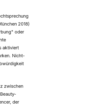
echtsprechung
 München 2018)
erbung" oder
nte
aktiviert
ärken. Nicht-
bwürdigkeit
nz zwischen
 Beauty-
encer, der