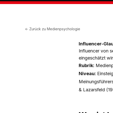
← Zurück zu
Medienpsychologie
Influencer-Gla
Influencer von 
eingeschätzt wi
Rubrik:
Medienp
Niveau:
Einstei
Meinungsführersc
& Lazarsfeld (1