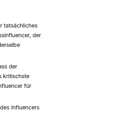
r tatsächliches
sinfluencer, der
derselbe
ass der
s kritischste
nfluencer für
 des Influencers