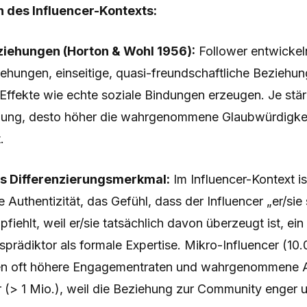
 des Influencer-Kontexts:
ziehungen (Horton & Wohl 1956):
Follower entwickel
ehungen, einseitige, quasi-freundschaftliche Beziehun
Effekte wie echte soziale Bindungen erzeugen. Je stär
dung, desto höher die wahrgenommene Glaubwürdigkei
.
als Differenzierungsmerkmal:
Im Influencer-Kontext is
thentizität, das Gefühl, dass der Influencer „er/sie s
fiehlt, weil er/sie tatsächlich davon überzeugt ist, ein
prädiktor als formale Expertise. Mikro-Influencer (1
len oft höhere Engagementraten und wahrgenommene Au
 (> 1 Mio.), weil die Beziehung zur Community enger u