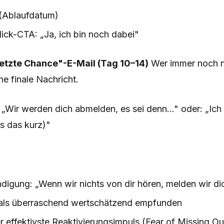
 (Ablaufdatum)
lick-CTA: „Ja, ich bin noch dabei"
Letzte Chance"-E-Mail (Tag 10–14)
Wer immer noch ni
e finale Nachricht.
: „Wir werden dich abmelden, es sei denn..." oder: „Ich
es das kurz)"
digung: „Wenn wir nichts von dir hören, melden wir di
 als überraschend wertschätzend empfunden
 effektivste Reaktivierungsimpuls (Fear of Missing Ou