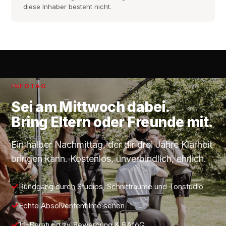
diese Inhaber besteht nicht.
INFOTAG
Sei am
Mittwoch
dabei.
Bring Eltern oder Freunde mit.
Ein halber Nachmittag, der dir drei Jahre Klarheit
bringen kann. Kostenlos, unverbindlich, ehrlich.
Rundgang durch Studios, Schnitträume und Tonstudio
Echte Absolventenfilme sehen
1:1-Beratung zu Bewerbung & BAföG