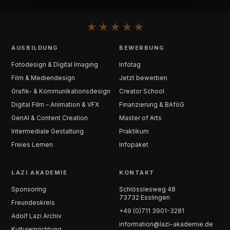
★
★
★
★
★
AUSBILDUNG
BEWERBUNG
Fotodesign & Digital Imaging
Infotag
Film & Mediendesign
Jetzt bewerben
Grafik- & Kommunikationsdesign
Creator School
Digital Film – Animation & VFX
Finanzierung & BAföG
GenAI & Content Creation
Master of Arts
Intermediale Gestaltung
Praktikum
Freies Lernen
Infopaket
LAZI AKADEMIE
KONTAKT
Sponsoring
Schlösslesweg 48
73732 Esslingen
Freundeskreis
+49 (0)711 3901-3281
Adolf Lazi Archiv
information@lazi-akademie.de
Kultureinrichtung