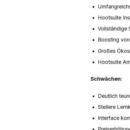
Umfangreichs
Hootsuite Ins
Vollständige 
Boosting von
Großes Ökosy
Hootsuite Am
Schwächen
:
Deutlich teur
Steilere Lern
Interface kom
Preiserhöhun