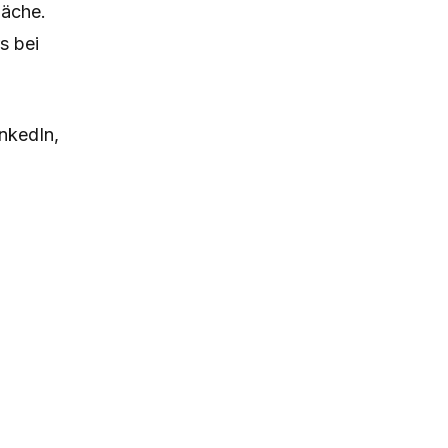
läche.
s bei
nkedIn,