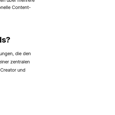
lten über mehrere
onelle Content-
ls?
ungen, die den
iner zentralen
 Creator und