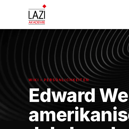
WIKI › PERSÖNLICHKEITEN
Edward Wes
amerikanis