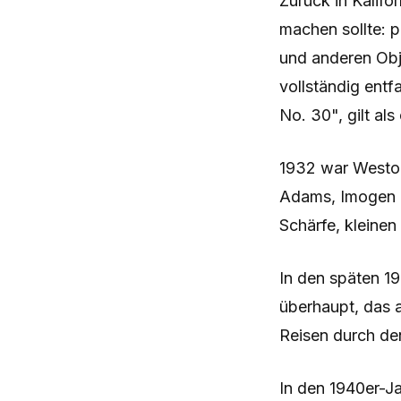
Zurück in Kalifo
machen sollte: 
und anderen Obje
vollständig ent
No. 30", gilt al
1932 war Weston
Adams, Imogen 
Schärfe, kleine
In den späten 1
überhaupt, das 
Reisen durch de
In den 1940er-J