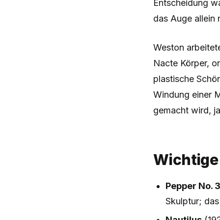
Entscheidung war
das Auge allein 
Weston arbeitet
Nacte Körper, o
plastische Schön
Windung einer M
gemacht wird, j
Wichtige
Pepper No. 
Skulptur; das
Nautilus
(192