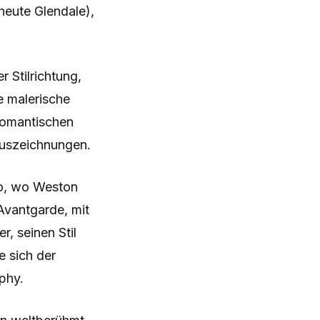
heute Glendale),
r Stilrichtung,
e malerische
 romantischen
Auszeichnungen.
ko, wo Weston
Avantgarde, mit
, seinen Stil
e sich der
aphy.