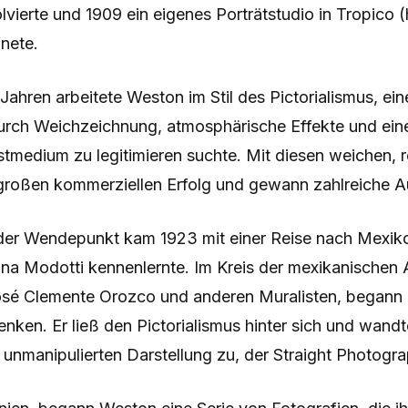
vierte und 1909 ein eigenes Porträtstudio in Tropico (
fnete.
Jahren arbeitete Weston im Stil des Pictorialismus, eine
durch Weichzeichnung, atmosphärische Effekte und ein
stmedium zu legitimieren suchte. Mit diesen weichen,
r großen kommerziellen Erfolg und gewann zahlreiche 
der Wendepunkt kam 1923 mit einer Reise nach Mexi
ina Modotti kennenlernte. Im Kreis der mexikanischen 
osé Clemente Orozco und anderen Muralisten, begann er
enken. Er ließ den Pictorialismus hinter sich und wandt
, unmanipulierten Darstellung zu, der Straight Photogr