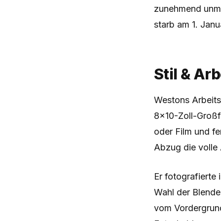
zunehmend unmög
starb am 1. Janu
Stil & Ar
Westons Arbeitsm
8×10-Zoll-Großf
oder Film und f
Abzug die volle
Er fotografierte
Wahl der Blende 
vom Vordergrund 