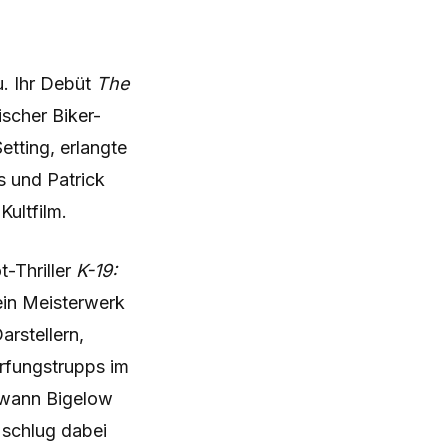
. Ihr Debüt
The
scher Biker-
etting, erlangte
s und Patrick
Kultfilm.
-Thriller
K-19:
in Meisterwerk
arstellern,
rfungstrupps im
gewann Bigelow
 schlug dabei