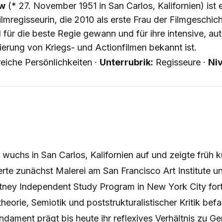
ow
(* 27. November 1951 in San Carlos, Kalifornien) ist 
lmregisseurin, die 2010 als erste Frau der Filmgeschic
ür die beste Regie gewann und für ihre intensive, aut
erung von Kriegs- und Actionfilmen bekannt ist.
reiche Persönlichkeiten ·
Unterrubrik:
Regisseure ·
Ni
wuchs in San Carlos, Kalifornien auf und zeigte früh k
ierte zunächst Malerei am San Francisco Art Institute un
ney Independent Study Program in New York City fort,
theorie, Semiotik und poststrukturalistischer Kritik bef
ament prägt bis heute ihr reflexives Verhältnis zu G