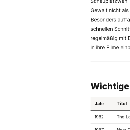
Schauplatzwahl 
Gewalt nicht als
Besonders auffä
schnellen Schni
regelmäßig mit 
in ihre Filme einb
Wichtige
Jahr
Titel
1982
The L
1987
Near D