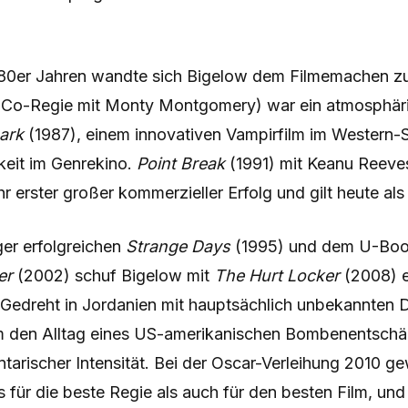
980er Jahren wandte sich Bigelow dem Filmemachen zu
 Co-Regie mit Monty Montgomery) war ein atmosphäri
ark
(1987), einem innovativen Vampirfilm im Western-S
eit im Genrekino.
Point Break
(1991) mit Keanu Reeve
 erster großer kommerzieller Erfolg und gilt heute als 
er erfolgreichen
Strange Days
(1995) und dem U-Boot
er
(2002) schuf Bigelow mit
The Hurt Locker
(2008) e
 Gedreht in Jordanien mit hauptsächlich unbekannten D
ilm den Alltag eines US-amerikanischen Bombenentschä
tarischer Intensität. Bei der Oscar-Verleihung 2010 
 für die beste Regie als auch für den besten Film, und