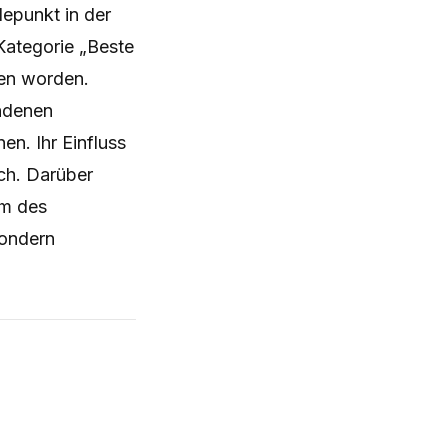
epunkt in der
Kategorie „Beste
ben worden.
andenen
en. Ihr Einfluss
ch. Darüber
rm des
 sondern