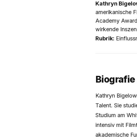
Kathryn Bigel
amerikanische Fi
Academy Award f
wirkende Inszeni
Rubrik:
Einfluss
Biografie
Kathryn Bigelow 
Talent. Sie stud
Studium am Whit
intensiv mit Film
akademische Fund