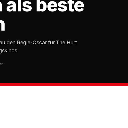
 als beste
n
au den Regie-Oscar für The Hurt
gskinos.
er