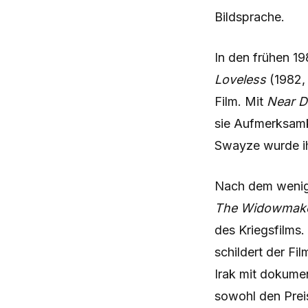
Bildsprache.
In den frühen 1
Loveless
(1982,
Film. Mit
Near D
sie Aufmerksamk
Swayze wurde ihr
Nach dem wenig
The Widowmak
des Kriegsfilms.
schildert der F
Irak mit dokumen
sowohl den Preis