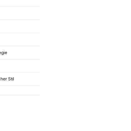
egie
er Stil