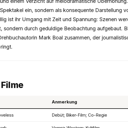
und einem Verzicht auf melodramatische Überhöhung. 
 Spektakel ein, sondern als konsequente Darstellung vo
llig ist ihr Umgang mit Zeit und Spannung: Szenen wer
tt, sondern durch geduldige Beobachtung aufgebaut. B
Drehbuchautorin Mark Boal zusammen, der journalisti
ringt.
 Filme
Anmerkung
oveless
Debüt; Biker-Film; Co-Regie
ark
Vampir-Western; Kultfilm