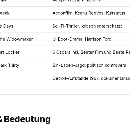
Break
Actionfilm; Keanu Reeves; Kultstatus
e Days
Sci-Fi-Thriller; kritisch unterschätzt
 The Widowmaker
U-Boot-Drama; Harrison Ford
rt Locker
6 Oscars inkl. Bester Film und Beste R
ark Thirty
Bin-Laden-Jagd; politisch kontrovers
t
Detroit-Aufstände 1967; dokumentarisch
 & Bedeutung