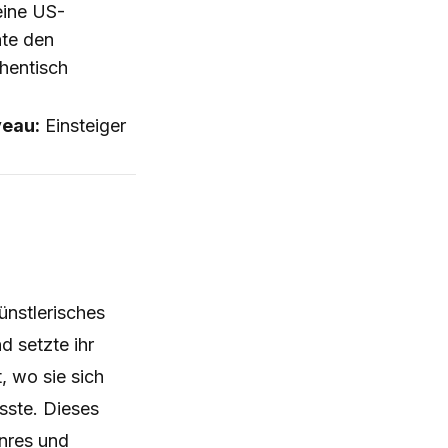
eine US-
hte den
hentisch
veau:
Einsteiger
ünstlerisches
d setzte ihr
 wo sie sich
asste. Dieses
enres und