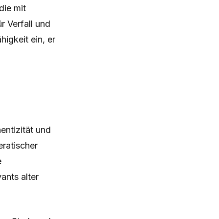
die mit
r Verfall und
igkeit ein, er
entizität und
eratischer
e
ants alter