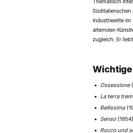
Thematisch inte
Süditalienschen 
Industrieelite im
alternden Künstl
zugleich: Er lie
Wichtige
Ossessione
(
La terra trem
Bellissima
(1
Senso
(1954
Rocco und s