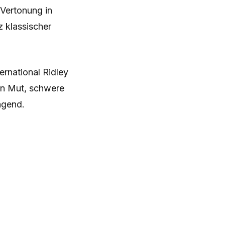
-Vertonung in
z klassischer
ernational Ridley
in Mut, schwere
rägend.