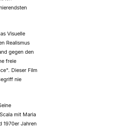
inierendsten
as Visuelle
hen Realismus
tand gegen den
ne freie
e". Dieser Film
egriff nie
Seine
Scala mit Maria
nd 1970er Jahren