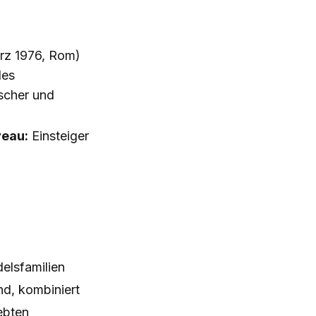
ärz 1976, Rom)
des
scher und
veau:
Einsteiger
elsfamilien
und, kombiniert
ebten