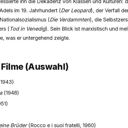
ressierte ihn die Dekadenz von Klassen und Kulturen: 
Adels im 19. Jahrhundert (
Der Leopard
), der Verfall d
 Nationalsozialismus (
Die Verdammten
), die Selbstzer
ers (
Tod in Venedig
). Sein Blick ist marxistisch und me
bte, was er untergehend zeigte.
 Filme (Auswahl)
1943)
a
(1948)
951)
)
eine Brüder
(Rocco e i suoi fratelli, 1960)