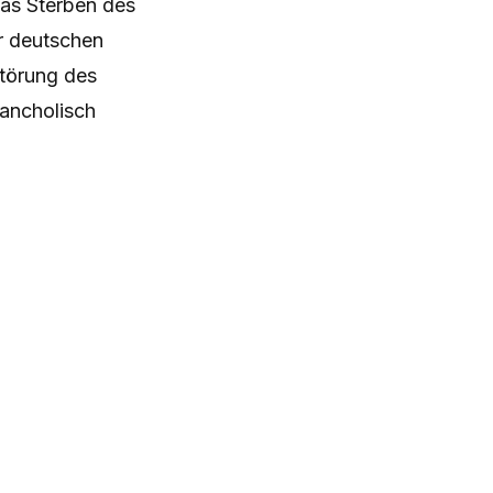
das Sterben des
er deutschen
störung des
lancholisch