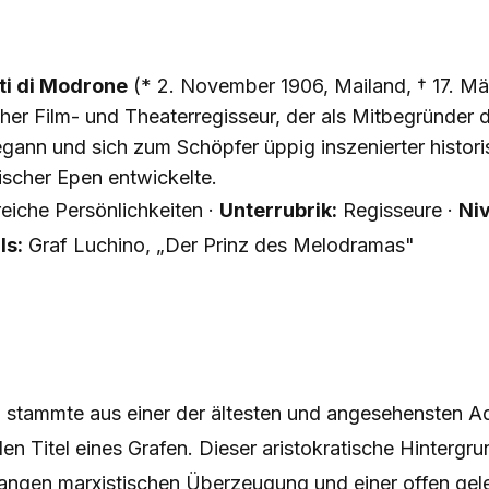
ti di Modrone
(* 2. November 1906, Mailand, † 17. M
scher Film- und Theaterregisseur, der als Mitbegründer 
gann und sich zum Schöpfer üppig inszenierter histori
tischer Epen entwickelte.
reiche Persönlichkeiten ·
Unterrubrik:
Regisseure ·
Ni
ls:
Graf Luchino, „Der Prinz des Melodramas"
i stammte aus einer der ältesten und angesehensten Ad
 den Titel eines Grafen. Dieser aristokratische Hintergr
slangen marxistischen Überzeugung und einer offen gel