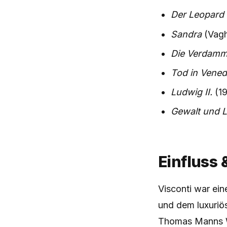
Der Leopard
Sandra
(Vaghe
Die Verdamm
Tod in Vened
Ludwig II.
(1
Gewalt und L
Einfluss
Visconti war ei
und dem luxuriö
Thomas Manns 