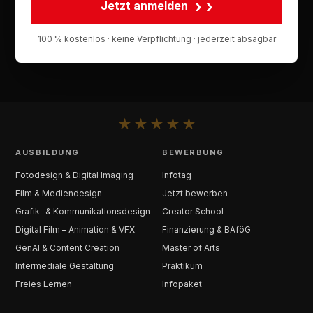
›
Jetzt anmelden
100 % kostenlos · keine Verpflichtung · jederzeit absagbar
★
★
★
★
★
AUSBILDUNG
BEWERBUNG
Fotodesign & Digital Imaging
Infotag
Film & Mediendesign
Jetzt bewerben
Grafik- & Kommunikationsdesign
Creator School
Digital Film – Animation & VFX
Finanzierung & BAföG
GenAI & Content Creation
Master of Arts
Intermediale Gestaltung
Praktikum
Freies Lernen
Infopaket