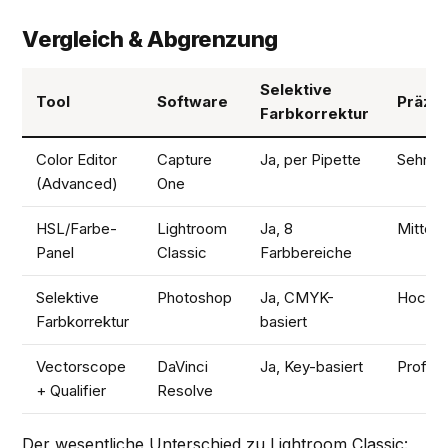
Vergleich & Abgrenzung
Selektive
Tool
Software
Präzis
Farbkorrektur
Color Editor
Capture
Ja, per Pipette
Sehr h
(Advanced)
One
HSL/Farbe-
Lightroom
Ja, 8
Mittel
Panel
Classic
Farbbereiche
Selektive
Photoshop
Ja, CMYK-
Hoch
Farbkorrektur
basiert
Vectorscope
DaVinci
Ja, Key-basiert
Profess
+ Qualifier
Resolve
Der wesentliche Unterschied zu Lightroom Classic: