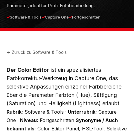
Parameter, ideal für Profi-Fotobearbeitung.
Software & Tools
Capture One
Fortgeschritten
← Zurück zu
Software & Tools
Der Color Editor
ist ein spezialisiertes
Farbkorrektur-Werkzeug in Capture One, das
selektive Anpassungen einzelner Farbbereiche
über die Parameter Farbton (Hue), Sättigung
(Saturation) und Helligkeit (Lightness) erlaubt.
Rubrik:
Software & Tools ·
Unterrubrik:
Capture
One ·
Niveau:
Fortgeschritten
Synonyme / Auch
bekannt als:
Color Editor Panel, HSL-Tool, Selektive