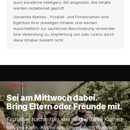
auch künstliche Intelligenz (KI) eingesetzt. Alle Inhalte
werden redaktionell geprüft.
Genannte Marken-, Produkt- und Firmennamen sind
Eigentum ihrer jeweiligen Inhaber und werden
ausschließlich zur sachlichen Beschreibung verwendet.
Eine Verbindung zu, Empfehlung von oder Lizenz durch
diese Inhaber besteht nicht.
INFOTAG
Sei am
Mittwoch
dabei.
Bring Eltern oder Freunde mit.
Ein halber Nachmittag, der dir drei Jahre Klarheit
bringen kann. Kostenlos, unverbindlich, ehrlich.