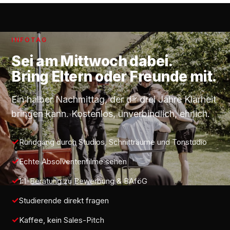
INFOTAG
Sei am
Mittwoch
dabei.
Bring Eltern oder Freunde mit.
Ein halber Nachmittag, der dir drei Jahre Klarheit
bringen kann. Kostenlos, unverbindlich, ehrlich.
Rundgang durch Studios, Schnitträume und Tonstudio
Echte Absolventenfilme sehen
1:1-Beratung zu Bewerbung & BAföG
Studierende direkt fragen
Kaffee, kein Sales-Pitch