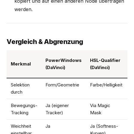
kopiert und auf einen anderen Node übertragen
werden.
Vergleich & Abgrenzung
L
PowerWindows
HSL-Qualifier
Merkmal
S
(DaVinci)
(DaVinci)
(
Selektion
Form/Geometrie
Farbe/Helligkeit
F
durch
Bewegungs-
Ja (eigener
Via Magic
N
Tracking
Tracker)
Mask
Weichheit
Ja
Ja (Softness-
J
einstellbar
Kurven)