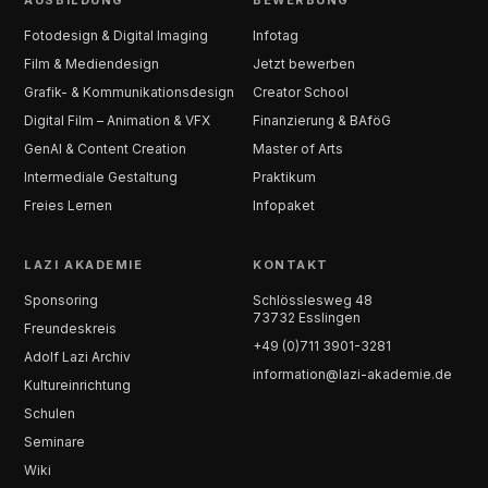
AUSBILDUNG
BEWERBUNG
Fotodesign & Digital Imaging
Infotag
Film & Mediendesign
Jetzt bewerben
Grafik- & Kommunikationsdesign
Creator School
Digital Film – Animation & VFX
Finanzierung & BAföG
GenAI & Content Creation
Master of Arts
Intermediale Gestaltung
Praktikum
Freies Lernen
Infopaket
LAZI AKADEMIE
KONTAKT
Sponsoring
Schlösslesweg 48
73732 Esslingen
Freundeskreis
+49 (0)711 3901-3281
Adolf Lazi Archiv
information@lazi-akademie.de
Kultureinrichtung
Schulen
Seminare
Wiki