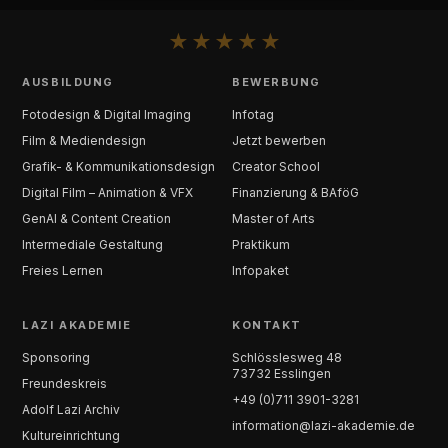
★
★
★
★
★
AUSBILDUNG
BEWERBUNG
Fotodesign & Digital Imaging
Infotag
Film & Mediendesign
Jetzt bewerben
Grafik- & Kommunikationsdesign
Creator School
Digital Film – Animation & VFX
Finanzierung & BAföG
GenAI & Content Creation
Master of Arts
Intermediale Gestaltung
Praktikum
Freies Lernen
Infopaket
LAZI AKADEMIE
KONTAKT
Sponsoring
Schlösslesweg 48
73732 Esslingen
Freundeskreis
+49 (0)711 3901-3281
Adolf Lazi Archiv
information@lazi-akademie.de
Kultureinrichtung