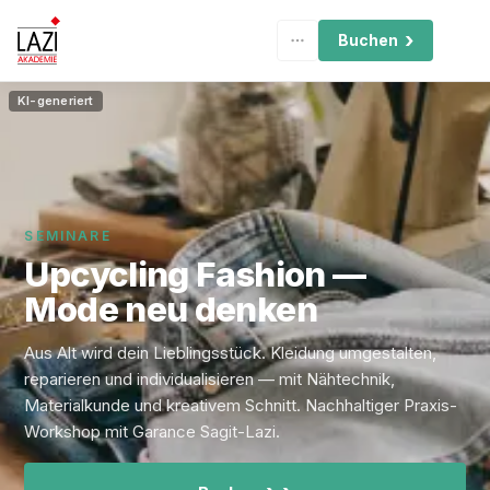
Buchen
KI-generiert
SEMINARE
Upcycling Fashion —
Mode neu denken
Aus Alt wird dein Lieblingsstück. Kleidung umgestalten,
reparieren und individualisieren — mit Nähtechnik,
Materialkunde und kreativem Schnitt. Nachhaltiger Praxis-
Workshop mit Garance Sagit-Lazi.