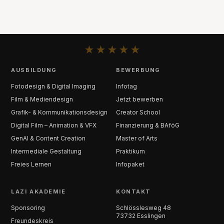
★
★
★
★
★
AUSBILDUNG
BEWERBUNG
Fotodesign & Digital Imaging
Infotag
Film & Mediendesign
Jetzt bewerben
Grafik- & Kommunikationsdesign
Creator School
Digital Film – Animation & VFX
Finanzierung & BAföG
GenAI & Content Creation
Master of Arts
Intermediale Gestaltung
Praktikum
Freies Lernen
Infopaket
LAZI AKADEMIE
KONTAKT
Sponsoring
Schlösslesweg 48
73732 Esslingen
Freundeskreis