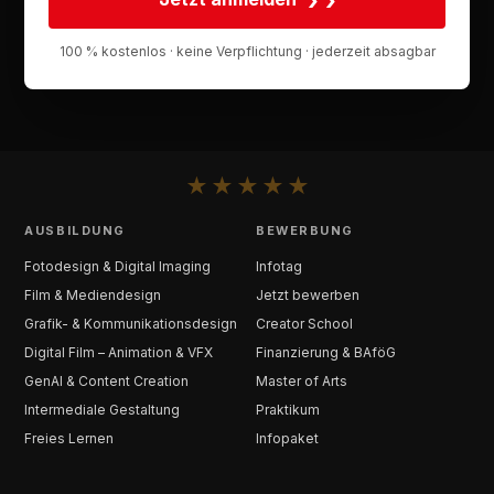
›
100 % kostenlos · keine Verpflichtung · jederzeit absagbar
★
★
★
★
★
AUSBILDUNG
BEWERBUNG
Fotodesign & Digital Imaging
Infotag
Film & Mediendesign
Jetzt bewerben
Grafik- & Kommunikationsdesign
Creator School
Digital Film – Animation & VFX
Finanzierung & BAföG
GenAI & Content Creation
Master of Arts
Intermediale Gestaltung
Praktikum
Freies Lernen
Infopaket