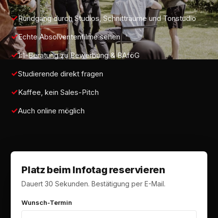
Rundgang durch Studios, Schnitträume und Tonstudio
Echte Absolventenfilme sehen
1:1-Beratung zu Bewerbung & BAföG
Studierende direkt fragen
Kaffee, kein Sales-Pitch
Auch online möglich
Platz beim Infotag reservieren
Dauert 30 Sekunden. Bestätigung per E-Mail.
Wunsch-Termin