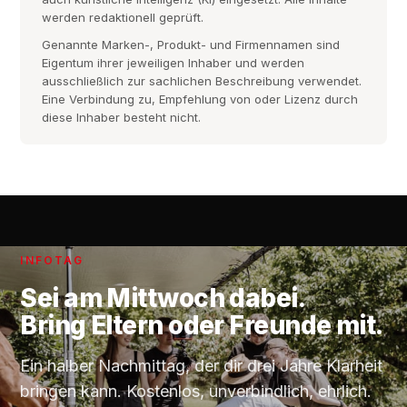
werden redaktionell geprüft.
Genannte Marken-, Produkt- und Firmennamen sind
Eigentum ihrer jeweiligen Inhaber und werden
ausschließlich zur sachlichen Beschreibung verwendet.
Eine Verbindung zu, Empfehlung von oder Lizenz durch
diese Inhaber besteht nicht.
INFOTAG
Sei am
Mittwoch
dabei.
Bring Eltern oder Freunde mit.
Ein halber Nachmittag, der dir drei Jahre Klarheit
bringen kann. Kostenlos, unverbindlich, ehrlich.