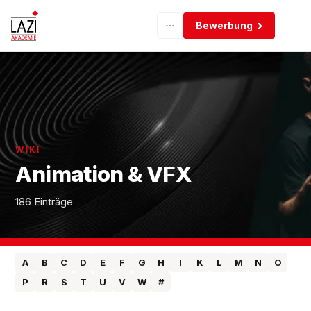
Bewerbung
WIKI
Animation & VFX
186 Einträge
A
B
C
D
E
F
G
H
I
K
L
M
N
O
P
R
S
T
U
V
W
#