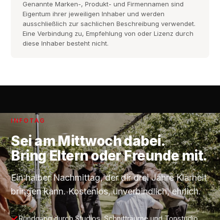
Genannte Marken-, Produkt- und Firmennamen sind
Eigentum ihrer jeweiligen Inhaber und werden
ausschließlich zur sachlichen Beschreibung verwendet.
Eine Verbindung zu, Empfehlung von oder Lizenz durch
diese Inhaber besteht nicht.
INFOTAG
Sei am
Mittwoch
dabei.
Bring Eltern oder Freunde mit.
Ein halber Nachmittag, der dir drei Jahre Klarheit
bringen kann. Kostenlos, unverbindlich, ehrlich.
Rundgang durch Studios, Schnitträume und Tonstudio