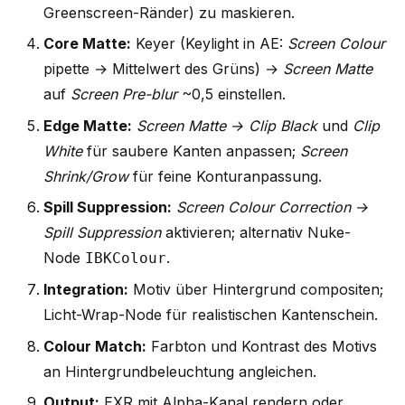
Greenscreen-Ränder) zu maskieren.
Core Matte:
Keyer (Keylight in AE:
Screen Colour
pipette → Mittelwert des Grüns) →
Screen Matte
auf
Screen Pre-blur
~0,5 einstellen.
Edge Matte:
Screen Matte → Clip Black
und
Clip
White
für saubere Kanten anpassen;
Screen
Shrink/Grow
für feine Konturanpassung.
Spill Suppression:
Screen Colour Correction →
Spill Suppression
aktivieren; alternativ Nuke-
Node
.
IBKColour
Integration:
Motiv über Hintergrund compositen;
Licht-Wrap-Node für realistischen Kantenschein.
Colour Match:
Farbton und Kontrast des Motivs
an Hintergrundbeleuchtung angleichen.
Output:
EXR mit Alpha-Kanal rendern oder