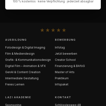
100 % kostenlos · keine Verpflichtung · jederzeit absagbar
★
★
★
★
★
AUSBILDUNG
BEWERBUNG
Fotodesign & Digital Imaging
Infotag
Film & Mediendesign
Jetzt bewerben
Grafik- & Kommunikationsdesign
Creator School
Digital Film – Animation & VFX
Finanzierung & BAföG
GenAI & Content Creation
Master of Arts
Intermediale Gestaltung
Praktikum
Freies Lernen
Infopaket
LAZI AKADEMIE
KONTAKT
Sponsoring
Schlösslesweg 48