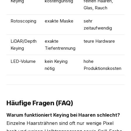
Keying
kostengünstig
feinen Haaren,
Glas, Rauch
Rotoscoping
exakte Maske
sehr
zeitaufwendig
LiDAR/Depth
exakte
teure Hardware
Keying
Tiefentrennung
LED-Volume
kein Keying
hohe
nötig
Produktionskosten
Häufige Fragen (FAQ)
Warum funktioniert Keying bei Haaren schlecht?
Einzelne Haarsträhnen sind oft nur wenige Pixel