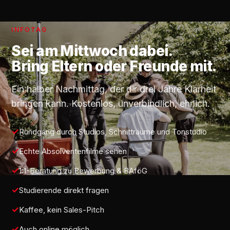
INFOTAG
Sei am
Mittwoch
dabei.
Bring Eltern oder Freunde mit.
Ein halber Nachmittag, der dir drei Jahre Klarheit
bringen kann. Kostenlos, unverbindlich, ehrlich.
Rundgang durch Studios, Schnitträume und Tonstudio
Echte Absolventenfilme sehen
1:1-Beratung zu Bewerbung & BAföG
Studierende direkt fragen
Kaffee, kein Sales-Pitch
Auch online möglich