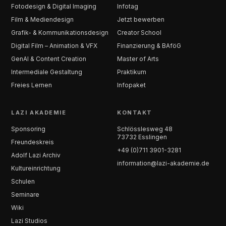
Fotodesign & Digital Imaging
Infotag
Film & Mediendesign
Jetzt bewerben
Grafik- & Kommunikationsdesign
Creator School
Digital Film – Animation & VFX
Finanzierung & BAföG
GenAI & Content Creation
Master of Arts
Intermediale Gestaltung
Praktikum
Freies Lernen
Infopaket
LAZI AKADEMIE
KONTAKT
Sponsoring
Schlösslesweg 48
73732 Esslingen
Freundeskreis
+49 (0)711 3901-3281
Adolf Lazi Archiv
information@lazi-akademie.de
Kultureinrichtung
Schulen
Seminare
Wiki
Lazi Studios