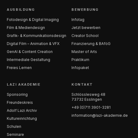
AUSBILDUNG
BEWERBUNG
Fotodesign & Digital Imaging
Infotag
Film & Mediendesign
Jetzt bewerben
Grafik- & Kommunikationsdesign
Creator School
Digital Film – Animation & VFX
Finanzierung & BAföG
GenAI & Content Creation
Master of Arts
Intermediale Gestaltung
Praktikum
Freies Lernen
Infopaket
LAZI AKADEMIE
KONTAKT
Sponsoring
Schlösslesweg 48
73732 Esslingen
Freundeskreis
+49 (0)711 3901-3281
Adolf Lazi Archiv
information@lazi-akademie.de
Kultureinrichtung
Schulen
Seminare