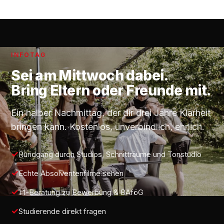
INFOTAG
Sei am
Mittwoch
dabei.
Bring Eltern oder Freunde mit.
Ein halber Nachmittag, der dir drei Jahre Klarheit
bringen kann. Kostenlos, unverbindlich, ehrlich.
Rundgang durch Studios, Schnitträume und Tonstudio
Echte Absolventenfilme sehen
1:1-Beratung zu Bewerbung & BAföG
Studierende direkt fragen