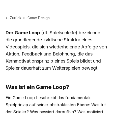
← Zurück zu
Game Design
Der Game Loop
(dt. Spielschleife) bezeichnet
die grundlegende zyklische Struktur eines
Videospiels, die sich wiederholende Abfolge von
Aktion, Feedback und Belohnung, die das
Kernmotivationsprinzip eines Spiels bildet und
Spieler dauerhaft zum Weiterspielen bewegt.
Was ist ein Game Loop?
Ein Game Loop beschreibt das fundamentale
Spielprinzip auf seiner abstraktesten Ebene: Was tut
der Spieler? Was passiert daraufhin? Was motiviert