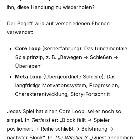
ihn, diese Handlung zu wiederholen?
Der Begriff wird auf verschiedenen Ebenen
verwendet:
Core Loop
(Kernerfahrung): Das fundamentale
Spielprinzip, z. B. „Bewegen → Schießen →
Überleben"
Meta Loop
(Übergeordnete Schleife): Das
langfristige Motivationssystem, Progression,
Charakterentwicklung, Story-Fortschritt
Jedes Spiel hat einen Core Loop, sei er noch so
simpel. In
Tetris
ist er: „Block fällt → Spieler
positioniert → Reihe schließt → Belohnung →
nächster Block". In
The Witcher 3
: „Quest annehmen