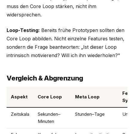
muss den Core Loop stärken, nicht ihm
widersprechen.
Loop-Testing:
Bereits frühe Prototypen sollten den
Core Loop abbilden. Nicht einzelne Features testen,
sondern die Frage beantworten: „Ist dieser Loop
intrinsisch motivierend? Will ich ihn wiederholen?"
Vergleich & Abgrenzung
Feed
Aspekt
Core Loop
Meta Loop
Sys
Zeitskala
Sekunden–
Stunden–Tage
Unmit
Minuten