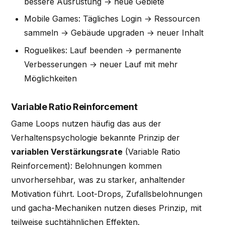
bessere Ausrüstung → neue Gebiete
Mobile Games: Tägliches Login → Ressourcen
sammeln → Gebäude upgraden → neuer Inhalt
Roguelikes: Lauf beenden → permanente
Verbesserungen → neuer Lauf mit mehr
Möglichkeiten
Variable Ratio Reinforcement
Game Loops nutzen häufig das aus der
Verhaltenspsychologie bekannte Prinzip der
variablen Verstärkungsrate
(Variable Ratio
Reinforcement): Belohnungen kommen
unvorhersehbar, was zu starker, anhaltender
Motivation führt. Loot-Drops, Zufallsbelohnungen
und gacha-Mechaniken nutzen dieses Prinzip, mit
teilweise suchtähnlichen Effekten.