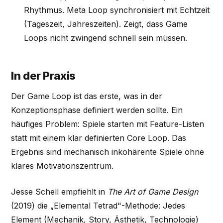
Rhythmus. Meta Loop synchronisiert mit Echtzeit
(Tageszeit, Jahreszeiten). Zeigt, dass Game
Loops nicht zwingend schnell sein müssen.
In der Praxis
Der Game Loop ist das erste, was in der
Konzeptionsphase definiert werden sollte. Ein
häufiges Problem: Spiele starten mit Feature-Listen
statt mit einem klar definierten Core Loop. Das
Ergebnis sind mechanisch inkohärente Spiele ohne
klares Motivationszentrum.
Jesse Schell empfiehlt in
The Art of Game Design
(2019) die „Elemental Tetrad"-Methode: Jedes
Element (Mechanik, Story, Ästhetik, Technologie)