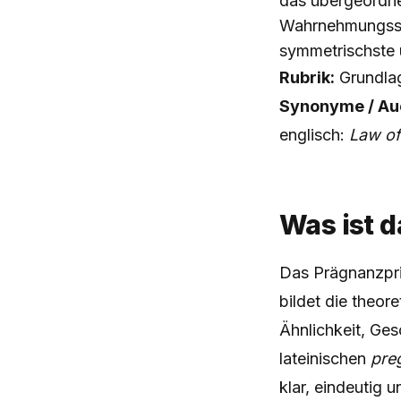
das übergeordne
Wahrnehmungssys
symmetrischste 
Rubrik:
Grundlag
Synonyme / Auc
englisch:
Law of
Was ist 
Das Prägnanzpri
bildet die theor
Ähnlichkeit, Ge
lateinischen
pre
klar, eindeutig 