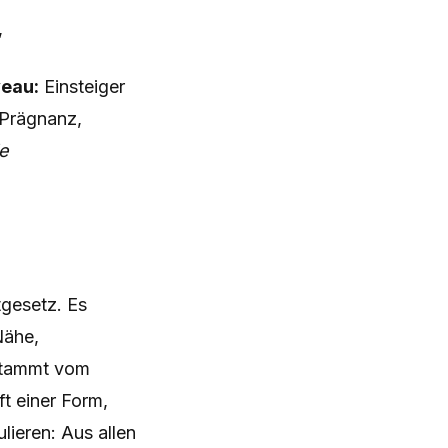
,
veau:
Einsteiger
 Prägnanz,
e
gesetz. Es
Nähe,
 stammt vom
t einer Form,
lieren: Aus allen