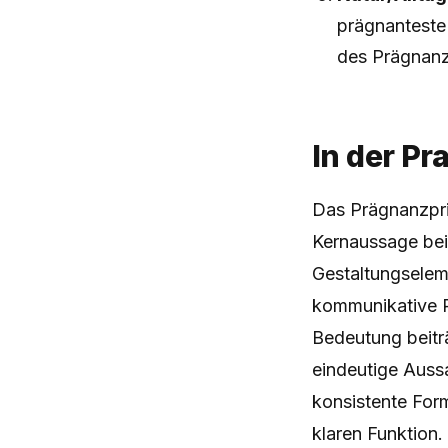
prägnanteste
des Prägnanz
In der Pr
Das Prägnanzprin
Kernaussage beit
Gestaltungseleme
kommunikative Pr
Bedeutung beiträ
eindeutige Aussa
konsistente For
klaren Funktion.