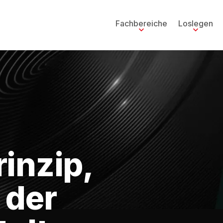
Fachbereiche
Loslegen
inzip,
 der