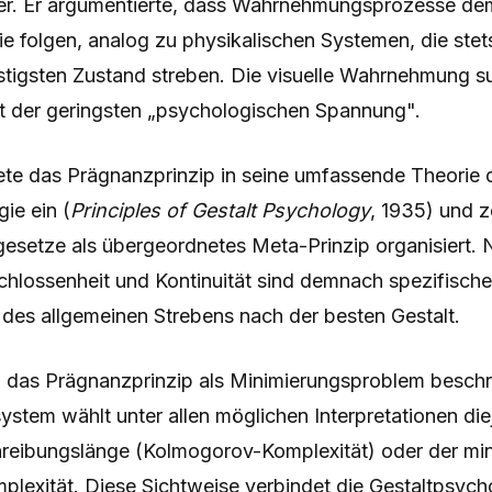
ter. Er argumentierte, dass Wahrnehmungsprozesse dem
e folgen, analog zu physikalischen Systemen, die stet
stigsten Zustand streben. Die visuelle Wahrnehmung s
it der geringsten „psychologischen Spannung".
tete das Prägnanzprinzip in seine umfassende Theorie 
ie ein (
Principles of Gestalt Psychology
, 1935) und z
gesetze als übergeordnetes Meta-Prinzip organisiert. 
chlossenheit und Kontinuität sind demnach spezifische
 des allgemeinen Strebens nach der besten Gestalt.
ch das Prägnanzprinzip als Minimierungsproblem besch
tem wählt unter allen möglichen Interpretationen diej
reibungslänge (Kolmogorov-Komplexität) oder der mi
mplexität. Diese Sichtweise verbindet die Gestaltpsych