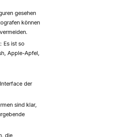
iguren gesehen
otografen können
 vermeiden.
 Es ist so
sh, Apple-Apfel,
Interface der
rmen sind klar,
turgebende
, die