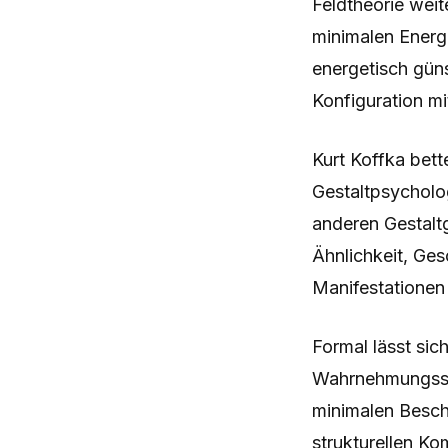
Feldtheorie wei
minimalen Energi
energetisch gün
Konfiguration m
Kurt Koffka bet
Gestaltpsycholog
anderen Gestalt
Ähnlichkeit, Ges
Manifestationen
Formal lässt si
Wahrnehmungssys
minimalen Besch
strukturellen Ko