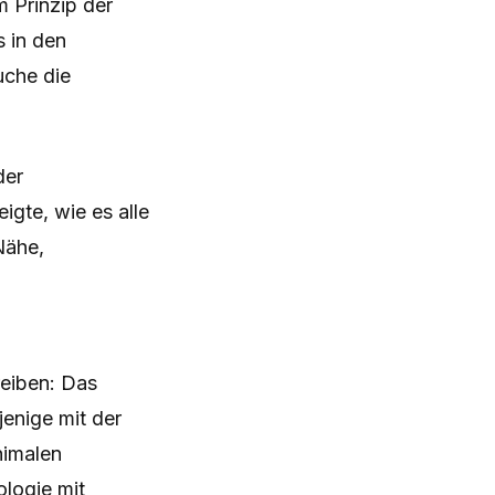
 Prinzip der
s in den
uche die
der
eigte, wie es alle
Nähe,
reiben: Das
enige mit der
nimalen
ologie mit