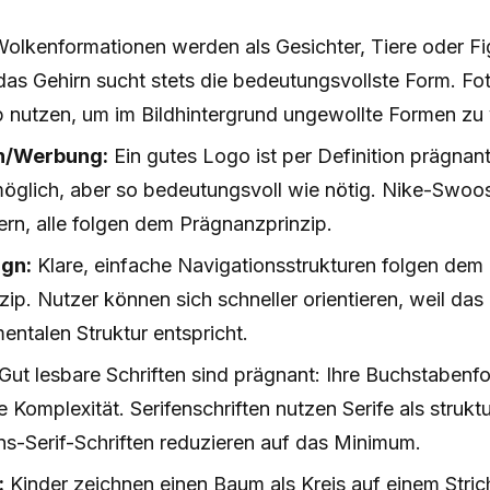
olkenformationen werden als Gesichter, Tiere oder F
 das Gehirn sucht stets die bedeutungsvollste Form. F
ip nutzen, um im Bildhintergrund ungewollte Formen zu
n/Werbung:
Ein gutes Logo ist per Definition prägnant:
möglich, aber so bedeutungsvoll wie nötig. Nike-Swoo
rn, alle folgen dem Prägnanzprinzip.
gn:
Klare, einfache Navigationsstrukturen folgen dem
ip. Nutzer können sich schneller orientieren, weil das 
entalen Struktur entspricht.
Gut lesbare Schriften sind prägnant: Ihre Buchstabenfo
 Komplexität. Serifenschriften nutzen Serife als struk
ns-Serif-Schriften reduzieren auf das Minimum.
:
Kinder zeichnen einen Baum als Kreis auf einem Strich