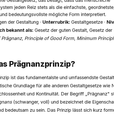
te Gestaltgesetz, das besagt, dass das menschliche
tem jeden Reiz stets als die einfachste, geordnetste
und bedeutungsvollste mögliche Form interpretiert.
en der Gestaltung ·
Unterrubrik:
Gestaltgesetze ·
Ni
h bekannt als:
Gesetz der guten Gestalt, Gesetz der
 Prägnanz
,
Principle of Good Form
,
Minimum Principl
das Prägnanzprinzip?
nzip ist das fundamentalste und umfassendste Gestalt
etische Grundlage für alle anderen Gestaltgesetze wie 
schlossenheit und Kontinuität. Der Begriff „Prägnanz"
gnans
(schwanger, voll) und bezeichnet die Eigenschaf
und bedeutsam zu sein. Das Prinzip lässt sich kurz formu