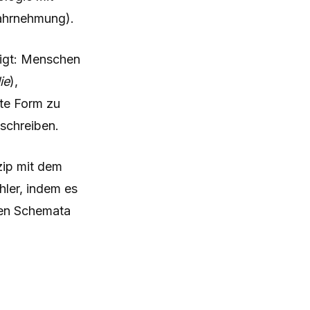
ahrnehmung).
tigt: Menschen
ie
),
ste Form zu
eschreiben.
zip mit dem
hler, indem es
alen Schemata