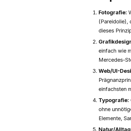
Fotografie:
W
(Pareidolie),
dieses Prinz
Grafikdesig
einfach wie 
Mercedes-Ste
Web/UI-Desi
Prägnanzprinz
einfachsten m
Typografie:
ohne unnötige
Elemente, Sa
Natur/Alltag