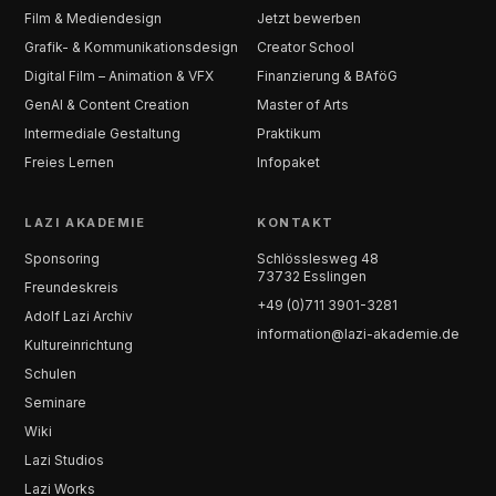
Film & Mediendesign
Jetzt bewerben
Grafik- & Kommunikationsdesign
Creator School
Digital Film – Animation & VFX
Finanzierung & BAföG
GenAI & Content Creation
Master of Arts
Intermediale Gestaltung
Praktikum
Freies Lernen
Infopaket
LAZI AKADEMIE
KONTAKT
Sponsoring
Schlösslesweg 48
73732 Esslingen
Freundeskreis
+49 (0)711 3901-3281
Adolf Lazi Archiv
information@lazi-akademie.de
Kultureinrichtung
Schulen
Seminare
Wiki
Lazi Studios
Lazi Works