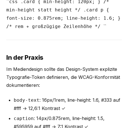
``
css .card { min-height: 120px; } /*
min-height statt height */ .card p {
font-size: 0.875rem; line-height: 1.6; }
``
/* rem + großzügige Zeilenhöhe */
In der Praxis
Im Mediendesign sollte das Design-System explizite
Typografie-Token definieren, die WCAG-Konformität
dokumentieren:
: 16px/1rem, line-height: 1.6, #333 auf
body-text
#fff → 12,6:1 Kontrast ✓
: 14px/0.875rem, line-height: 1.5,
caption
#595959 auf #fff → 7:1 Kontrast ✓