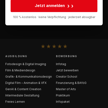
›
Jetzt anmelden
100 % kostenlos · keine Verpflichtung · jederzeit absagbar
★
★
★
★
★
AUSBILDUNG
BEWERBUNG
Fotodesign & Digital Imaging
Infotag
Film & Mediendesign
Jetzt bewerben
Grafik- & Kommunikationsdesign
Creator School
Digital Film – Animation & VFX
Finanzierung & BAföG
GenAI & Content Creation
Master of Arts
Intermediale Gestaltung
Praktikum
Freies Lernen
Infopaket