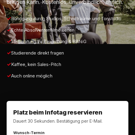
bringen kann. Kostenlos, unverbindlich, ehrlich.
Rundgang durch Studios, Schnitträume und Tonstudio
Echte Absolventenfilme sehen
1:1-Beratung zu Bewerbung & BAföG
Studierende direkt fragen
Kaffee, kein Sales-Pitch
Auch online möglich
Platz beim Infotag reservieren
Dauert 30 Sekunden. Bestätigung per E-Mail.
Wunsch-Termin