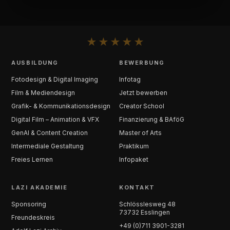
★
★
★
★
★
AUSBILDUNG
BEWERBUNG
Fotodesign & Digital Imaging
Infotag
Film & Mediendesign
Jetzt bewerben
Grafik- & Kommunikationsdesign
Creator School
Digital Film – Animation & VFX
Finanzierung & BAföG
GenAI & Content Creation
Master of Arts
Intermediale Gestaltung
Praktikum
Freies Lernen
Infopaket
LAZI AKADEMIE
KONTAKT
Sponsoring
Schlösslesweg 48
73732 Esslingen
Freundeskreis
+49 (0)711 3901-3281