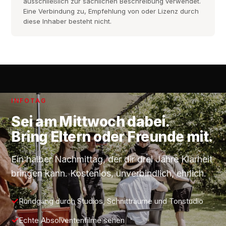
ausschließlich zur sachlichen Beschreibung verwendet.
Eine Verbindung zu, Empfehlung von oder Lizenz durch
diese Inhaber besteht nicht.
INFOTAG
Sei am
Mittwoch
dabei.
Bring Eltern oder Freunde mit.
Ein halber Nachmittag, der dir drei Jahre Klarheit
bringen kann. Kostenlos, unverbindlich, ehrlich.
Rundgang durch Studios, Schnitträume und Tonstudio
Echte Absolventenfilme sehen