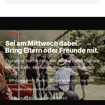
INFOTAG
Sei am
Mittwoch
dabei.
Bring Eltern oder Freunde mit.
Ein halber Nachmittag, der dir drei Jahre Klarheit
bringen kann. Kostenlos, unverbindlich, ehrlich.
Rundgang durch Studios, Schnitträume und Tonstudio
Echte Absolventenfilme sehen
1:1-Beratung zu Bewerbung & BAföG