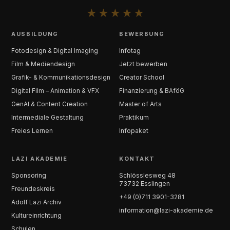
★
★
★
★
★
AUSBILDUNG
BEWERBUNG
Fotodesign & Digital Imaging
Infotag
Film & Mediendesign
Jetzt bewerben
Grafik- & Kommunikationsdesign
Creator School
Digital Film – Animation & VFX
Finanzierung & BAföG
GenAI & Content Creation
Master of Arts
Intermediale Gestaltung
Praktikum
Freies Lernen
Infopaket
LAZI AKADEMIE
KONTAKT
Sponsoring
Schlösslesweg 48
73732 Esslingen
Freundeskreis
+49 (0)711 3901-3281
Adolf Lazi Archiv
information@lazi-akademie.de
Kultureinrichtung
Schulen