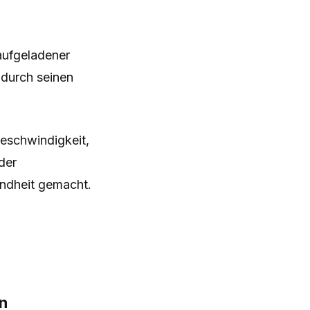
 aufgeladener
 durch seinen
Geschwindigkeit,
der
ndheit gemacht.
en