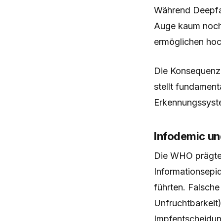
Während Deepfak
Auge kaum noch 
ermöglichen hoc
Die Konsequenz: 
stellt fundamen
Erkennungssyst
Infodemic un
Die WHO prägte
Informationsepi
führten. Falsch
Unfruchtbarkeit)
Impfentscheidu