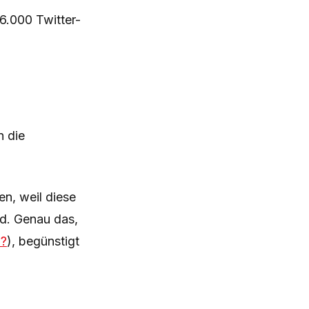
26.000 Twitter-
n die
en, weil diese
nd. Genau das,
d?
), begünstigt