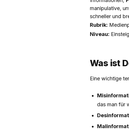
Informationen;
F
manipulative, un
schneller und br
Rubrik:
Medienp
Niveau:
Einstei
Was ist 
Eine wichtige t
Misinformat
das man für w
Desinformat
Malinformat