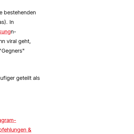
re bestehenden
s). In
rkung
n-
n viral geht,
 "Gegners"
iger geteilt als
agram-
pfehlungen &