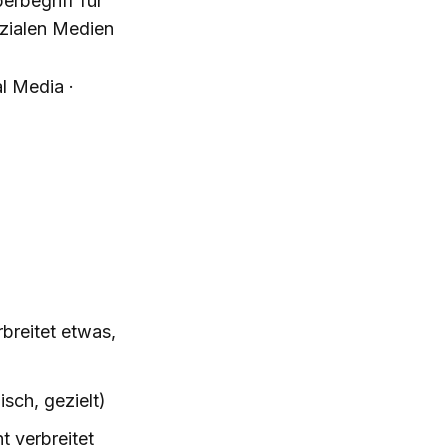
erbegriff für
ozialen Medien
l Media ·
breitet etwas,
sch, gezielt)
t verbreitet