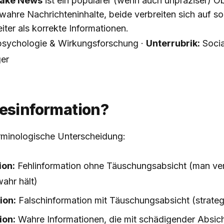
ake News
ist ein populärer (wenn auch unpräziser) Ob
wahre Nachrichteninhalte, beide verbreiten sich auf s
eiter als korrekte Informationen.
sychologie & Wirkungsforschung ·
Unterrubrik:
Socia
ger
Desinformation?
erminologische Unterscheidung:
ion:
Fehlinformation ohne Täuschungsabsicht (man ver
ahr hält)
ion:
Falschinformation mit Täuschungsabsicht (strategi
ion:
Wahre Informationen, die mit schädigender Absich