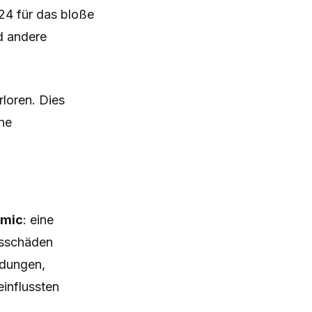
24 für das bloße
d andere
rloren. Dies
he
emic
: eine
tsschäden
ndungen,
einflussten