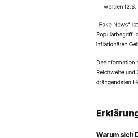
werden (z.B.
"Fake News" ist 
Populärbegriff,
inflationären Ge
Desinformation a
Reichweite und 
drängendsten He
Erklärun
Warum sich De