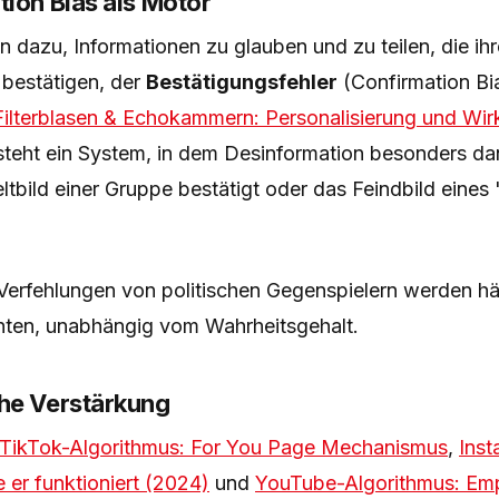
tion Bias als Motor
 dazu, Informationen zu glauben und zu teilen, die ih
bestätigen, der
Bestätigungsfehler
(Confirmation Bia
Filterblasen & Echokammern: Personalisierung und Wi
teht ein System, in dem Desinformation besonders dan
tbild einer Gruppe bestätigt oder das Feindbild eines
Verfehlungen von politischen Gegenspielern werden häuf
nten, unabhängig vom Wahrheitsgehalt.
he Verstärkung
TikTok-Algorithmus: For You Page Mechanismus
,
Inst
 er funktioniert (2024)
und
YouTube-Algorithmus: Em