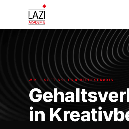
WIKI › SOFT SKILLS & BERUFSPRAXIS
Gehaltsve
in Kreativ