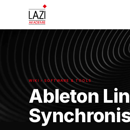
WIKI › SOFTWARE & TOOLS
Ableton Lin
Synchronis