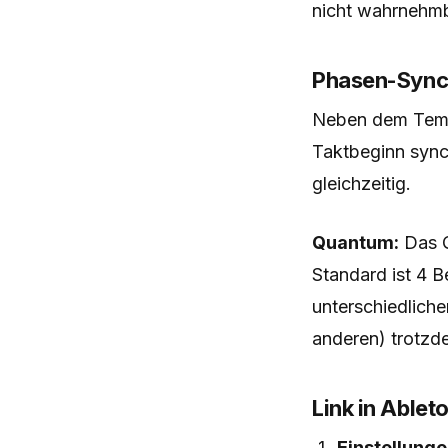
nicht wahrnehmb
Phasen-Sync
Neben dem Temp
Taktbeginn synch
gleichzeitig.
Quantum:
Das Q
Standard ist 4 
unterschiedlich
anderen) trotzd
Link in Ablet
Einstellung