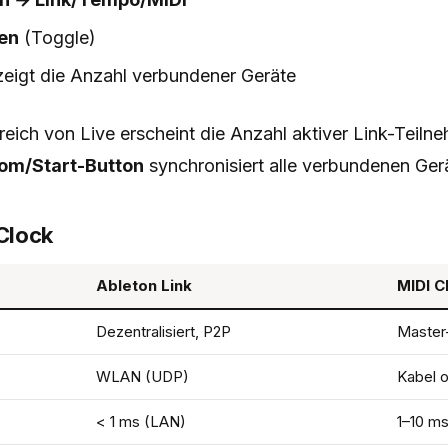
ren
(Toggle)
eigt die Anzahl verbundener Geräte
eich von Live erscheint die Anzahl aktiver Link-Teilneh
om/Start-Button
synchronisiert alle verbundenen Gerä
 Clock
Ableton Link
MIDI C
Dezentralisiert, P2P
Master
WLAN (UDP)
Kabel 
< 1 ms (LAN)
1–10 m