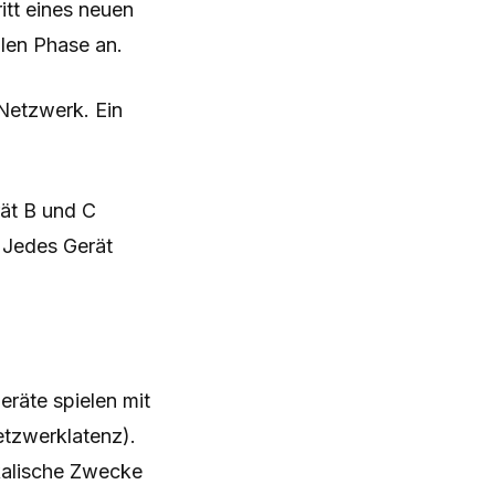
itt eines neuen
len Phase an.
Netzwerk. Ein
ät B und C
 Jedes Gerät
eräte spielen mit
etzwerklatenz).
ikalische Zwecke