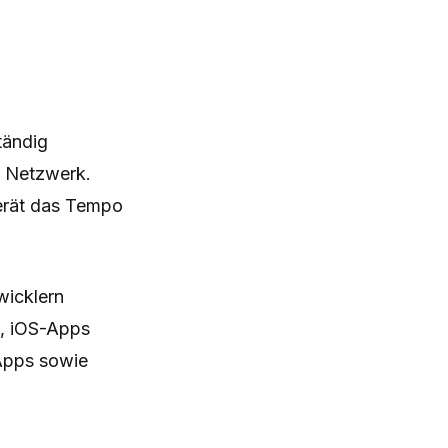
tändig
s Netzwerk.
Gerät das Tempo
wicklern
e, iOS-Apps
-Apps sowie