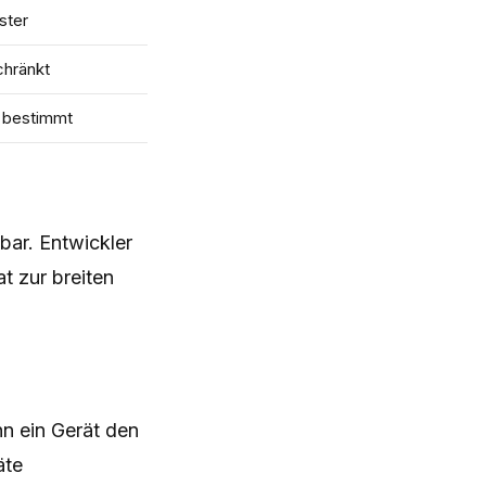
ster
chränkt
 bestimmt
bar. Entwickler
t zur breiten
n ein Gerät den
äte