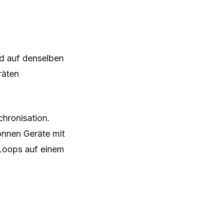
nd auf denselben
räten
hronisation.
önnen Geräte mit
-Loops auf einem