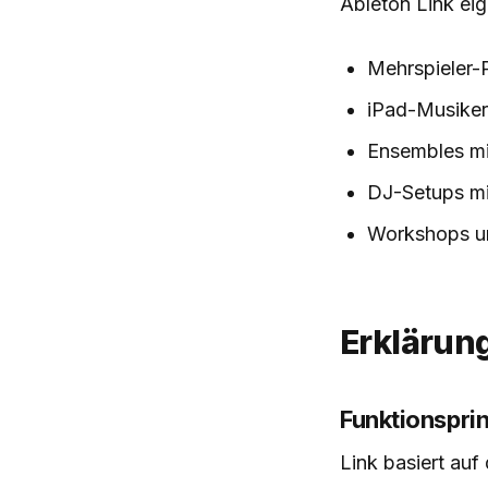
Ableton Link eign
Mehrspieler-
iPad-Musiker
Ensembles mi
DJ-Setups mi
Workshops un
Erklärun
Funktionsprin
Link basiert au