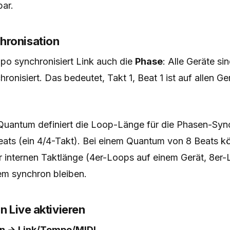
ar.
hronisation
o synchronisiert Link auch die
Phase
: Alle Geräte si
ronisiert. Das bedeutet, Takt 1, Beat 1 ist auf allen Ge
uantum definiert die Loop-Länge für die Phasen-Sync
Beats (ein 4/4-Takt). Bei einem Quantum von 8 Beats k
er internen Taktlänge (4er-Loops auf einem Gerät, 8er
em synchron bleiben.
on Live aktivieren
en → Link/Tempo/MIDI