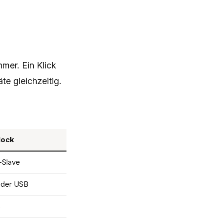
mer. Ein Klick
te gleichzeitig.
lock
-Slave
oder USB
s