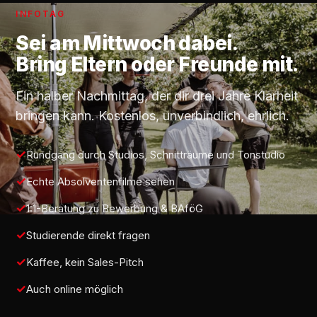
INFOTAG
Sei am
Mittwoch
dabei.
Bring Eltern oder Freunde mit.
Ein halber Nachmittag, der dir drei Jahre Klarheit
bringen kann. Kostenlos, unverbindlich, ehrlich.
Rundgang durch Studios, Schnitträume und Tonstudio
Echte Absolventenfilme sehen
1:1-Beratung zu Bewerbung & BAföG
Studierende direkt fragen
Kaffee, kein Sales-Pitch
Auch online möglich