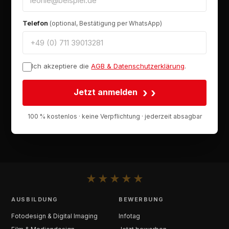
Telefon
(optional, Bestätigung per WhatsApp)
Ich akzeptiere die
AGB & Datenschutzerklärung
.
›
Jetzt anmelden
100 % kostenlos · keine Verpflichtung · jederzeit absagbar
★
★
★
★
★
AUSBILDUNG
BEWERBUNG
Fotodesign & Digital Imaging
Infotag