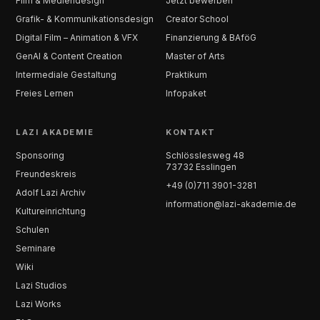
Film & Mediendesign
Jetzt bewerben
Grafik- & Kommunikationsdesign
Creator School
Digital Film – Animation & VFX
Finanzierung & BAföG
GenAI & Content Creation
Master of Arts
Intermediale Gestaltung
Praktikum
Freies Lernen
Infopaket
LAZI AKADEMIE
KONTAKT
Sponsoring
Schlösslesweg 48
73732 Esslingen
Freundeskreis
+49 (0)711 3901-3281
Adolf Lazi Archiv
information@lazi-akademie.de
Kultureinrichtung
Schulen
Seminare
Wiki
Lazi Studios
Lazi Works