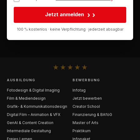
›
Jetzt anmelden
100 % kostenlos · keine Verpflichtung · jederzeit absagbar
★
★
★
★
★
AUSBILDUNG
BEWERBUNG
Fotodesign & Digital Imaging
Infotag
Film & Mediendesign
Jetzt bewerben
Grafik- & Kommunikationsdesign
Creator School
Digital Film – Animation & VFX
Finanzierung & BAföG
GenAI & Content Creation
Master of Arts
Intermediale Gestaltung
Praktikum
Freies Lernen
Infopaket