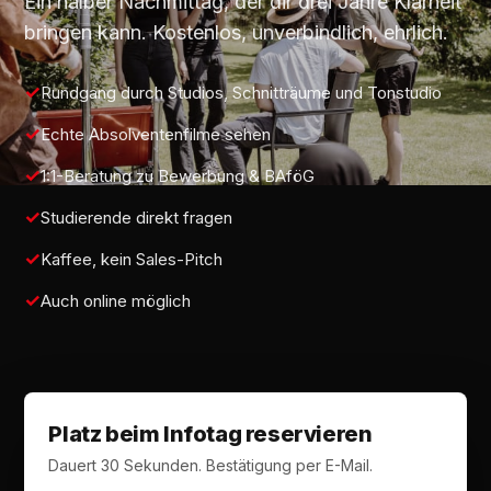
Ein halber Nachmittag, der dir drei Jahre Klarheit
bringen kann. Kostenlos, unverbindlich, ehrlich.
Rundgang durch Studios, Schnitträume und Tonstudio
Echte Absolventenfilme sehen
1:1-Beratung zu Bewerbung & BAföG
Studierende direkt fragen
Kaffee, kein Sales-Pitch
Auch online möglich
Platz beim Infotag reservieren
Dauert 30 Sekunden. Bestätigung per E-Mail.