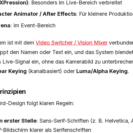
(XPression)
: Besonders im Live-Bereich verbreitet
ter Animator / After Effects
: Für kleinere Produkti
rena
: Im Event-Bereich
em ist mit dem
Video Switcher / Vision Mixer
verbunden
ippt den Namen oder Text ein, und das System blendet 
 Live-Signal ein, ohne das Kamerabild zu unterbrechen
ear Keying
(kanalbasiert) oder
Luma/Alpha Keying
.
rinzipien
rd-Design folgt klaren Regeln:
n erster Stelle
: Sans-Serif-Schriften (z. B. Helvetica, 
Bildschirm klarer als Serifenschriften