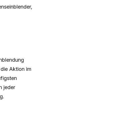
nseinblender,
Einblendung
 die Aktion im
figsten
n jeder
g.