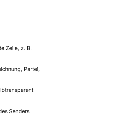
e Zeile, z. B.
eichnung, Partei,
albtransparent
y des Senders