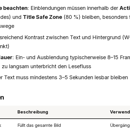
e beachten
: Einblendungen müssen innerhalb der
Act
ldes) und
Title Safe Zone
(80 %) bleiben, besonders f
swege
usreichend Kontrast zwischen Text und Hintergrund (W
nkt)
dauer
: Ein- und Ausblendung typischerweise 8–15 Fram
, zu langsam unterbricht den Lesefluss
er Text muss mindestens 3–5 Sekunden lesbar bleiben
en
Beschreibung
Verwend
k
Füllt das gesamte Bild
Übergänge