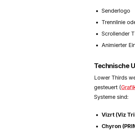
Senderlogo
Trennlinie od
Scrollender T
Animierter Ei
Technische 
Lower Thirds we
gesteuert (
Grafi
Systeme sind:
Vizrt (Viz Tr
Chyron (PRI