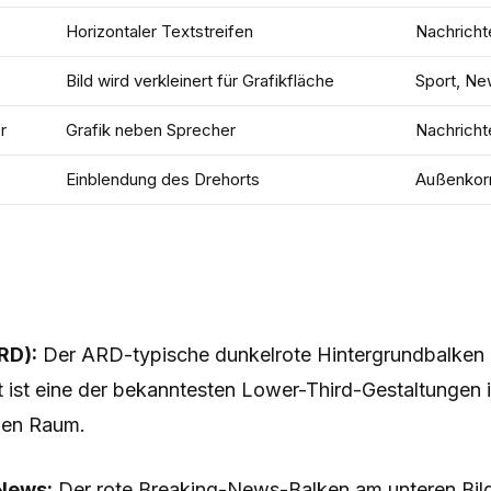
Horizontaler Textstreifen
Nachricht
Bild wird verkleinert für Grafikfläche
Sport, N
r
Grafik neben Sprecher
Nachricht
Einblendung des Drehorts
Außenkor
RD):
Der ARD-typische dunkelrote Hintergrundbalken 
t ist eine der bekanntesten Lower-Third-Gestaltungen 
gen Raum.
News:
Der rote Breaking-News-Balken am unteren Bild