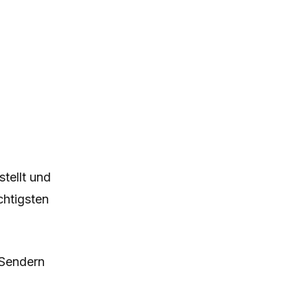
tellt und
chtigsten
n Sendern