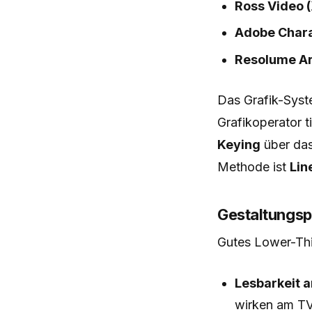
Ross Video 
Adobe Charac
Resolume A
Das Grafik-Syst
Grafikoperator t
Keying
über das
Methode ist
Lin
Gestaltungsp
Gutes Lower-Thi
Lesbarkeit a
wirken am TV-