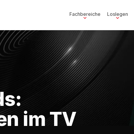
Fachbereiche
Loslegen
ds:
en im TV