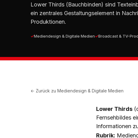
Lower Thirds (Bauchbinden) sind Texteinbl
ein zentrales Gestaltungselement in Nac
Produktionen.
Mediendesign & Digitale Medien
Broadcast & TV-Prod
← Zurück zu
Mediendesign & Digitale Medien
Lower Thirds
(d
Fernsehbildes e
Informationen zu 
Rubrik:
Mediende