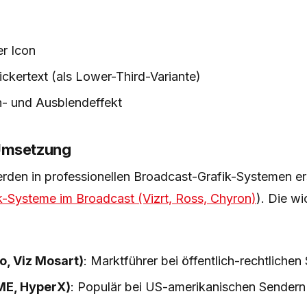
er Icon
ickertext (als Lower-Third-Variante)
n- und Ausblendeffekt
Umsetzung
rden in professionellen Broadcast-Grafik-Systemen ers
k-Systeme im Broadcast (Vizrt, Ross, Chyron)
). Die wi
io, Viz Mosart)
: Marktführer bei öffentlich-rechtliche
ME, HyperX)
: Populär bei US-amerikanischen Sendern