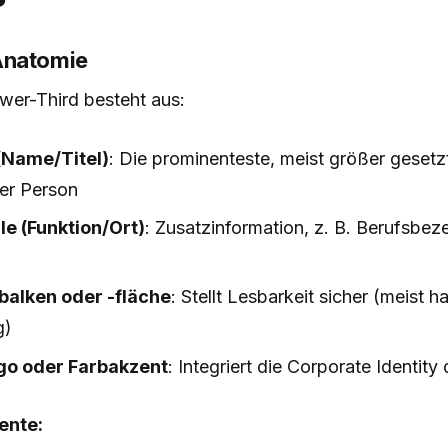
Anatomie
wer-Third besteht aus:
(Name/Titel)
: Die prominenteste, meist größer gesetzt
er Person
e (Funktion/Ort)
: Zusatzinformation, z. B. Berufsbez
balken oder -fläche
: Stellt Lesbarkeit sicher (meist h
g)
o oder Farbakzent
: Integriert die Corporate Identit
ente: