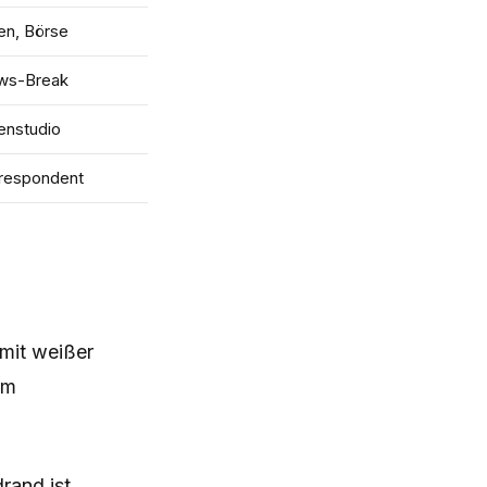
en, Börse
ews-Break
enstudio
respondent
mit weißer
im
rand ist