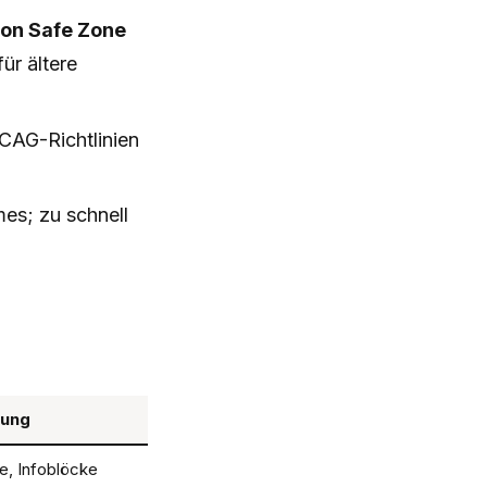
ion Safe Zone
ür ältere
CAG-Richtlinien
es; zu schnell
ung
, Infoblöcke