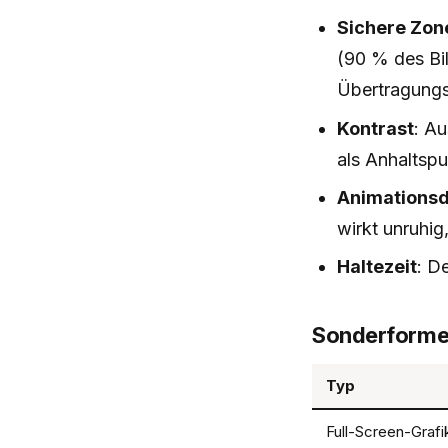
Sichere Zon
(90 % des Bi
Übertragung
Kontrast
: A
als Anhaltspu
Animations
wirkt unruhig
Haltezeit
: D
Sonderform
Typ
Full-Screen-Grafi