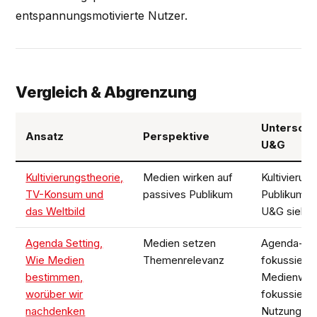
entspannungsmotivierte Nutzer.
Vergleich & Abgrenzung
Unterschi
Ansatz
Perspektive
U&G
Kultivierungstheorie,
Medien wirken auf
Kultivierung
TV-Konsum und
passives Publikum
Publikum al
das Weltbild
U&G sieht e
Agenda Setting,
Medien setzen
Agenda-Set
Wie Medien
Themenrelevanz
fokussiert
bestimmen,
Medienwir
worüber wir
fokussiert
nachdenken
Nutzungsm