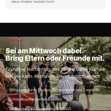
diese Inhaber besteht nicht.
INFOTAG
Sei am
Mittwoch
dabei.
Bring Eltern oder Freunde mit.
Ein halber Nachmittag, der dir drei Jahre Klarheit
bringen kann. Kostenlos, unverbindlich, ehrlich.
Rundgang durch Studios, Schnitträume und Tonstudio
Echte Absolventenfilme sehen
1:1-Beratung zu Bewerbung & BAföG