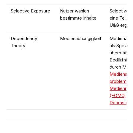
Selective Exposure
Nutzer wählen
Selective E
bestimmte Inhalte
eine Teilthe
U&G ergän
Dependency
Medienabhängigkeit
Medienabhä
Theory
als Spezialf
übermäßig
Bedürfnisb
durch Medi
Mediensuc
problemati
Mediennut
(FOMO,
Doomscroll