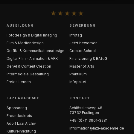
★
★
★
★
★
AUSBILDUNG
BEWERBUNG
Fotodesign & Digital Imaging
Infotag
Film & Mediendesign
Jetzt bewerben
Grafik- & Kommunikationsdesign
Creator School
Digital Film – Animation & VFX
Finanzierung & BAföG
GenAI & Content Creation
Master of Arts
Intermediale Gestaltung
Praktikum
Freies Lernen
Infopaket
LAZI AKADEMIE
KONTAKT
Sponsoring
Schlösslesweg 48
73732 Esslingen
Freundeskreis
+49 (0)711 3901-3281
Adolf Lazi Archiv
information@lazi-akademie.de
Kultureinrichtung