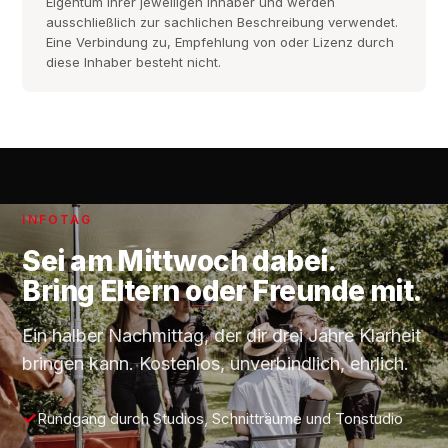
Eigentum ihrer jeweiligen Inhaber und werden
ausschließlich zur sachlichen Beschreibung verwendet.
Eine Verbindung zu, Empfehlung von oder Lizenz durch
diese Inhaber besteht nicht.
INFOTAG
Sei am
Mittwoch
dabei.
Bring Eltern oder Freunde mit.
Ein halber Nachmittag, der dir drei Jahre Klarheit
bringen kann. Kostenlos, unverbindlich, ehrlich.
Rundgang durch Studios, Schnitträume und Tonstudio