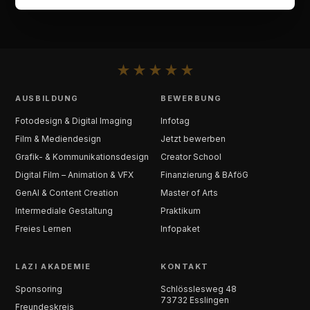
★
★
★
★
★
AUSBILDUNG
BEWERBUNG
Fotodesign & Digital Imaging
Infotag
Film & Mediendesign
Jetzt bewerben
Grafik- & Kommunikationsdesign
Creator School
Digital Film – Animation & VFX
Finanzierung & BAföG
GenAI & Content Creation
Master of Arts
Intermediale Gestaltung
Praktikum
Freies Lernen
Infopaket
LAZI AKADEMIE
KONTAKT
Sponsoring
Schlösslesweg 48
73732 Esslingen
Freundeskreis