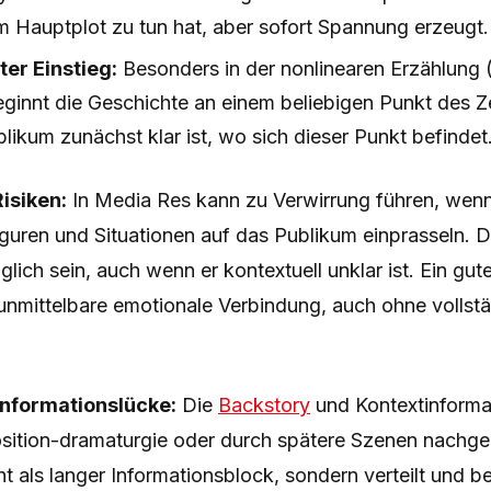
m Hauptplot zu tun hat, aber sofort Spannung erzeugt.
er Einstieg:
Besonders in der nonlinearen Erzählung 
eginnt die Geschichte an einem beliebigen Punkt des Ze
ikum zunächst klar ist, wo sich dieser Punkt befindet
isiken:
In Media Res kann zu Verwirrung führen, wenn
guren und Situationen auf das Publikum einprasseln. D
lich sein, auch wenn er kontextuell unklar ist. Ein gu
 unmittelbare emotionale Verbindung, auch ohne vollst
Informationslücke:
Die
Backstory
und Kontextinforma
osition-dramaturgie oder durch spätere Szenen nachger
ht als langer Informationsblock, sondern verteilt und b