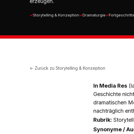
erzeugen.
Storytelling & Konzeption
Dramaturgie
Fortgeschritt
← Zurück zu
Storytelling & Konzeption
In Media Res
(l
Geschichte nich
dramatischen Mo
nachträglich ent
Rubrik:
Storytel
Synonyme / Auc