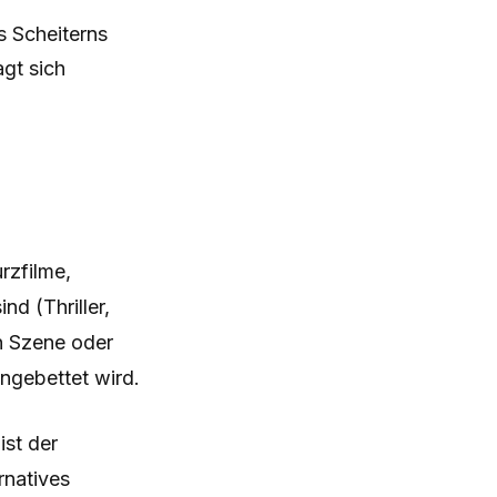
 Scheiterns
gt sich
rzfilme,
d (Thriller,
en Szene oder
ingebettet wird.
ist der
rnatives