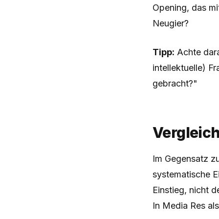
Opening, das mi
Neugier?
Tipp:
Achte dara
intellektuelle) F
gebracht?"
Vergleic
Im Gegensatz zur
systematische E
Einstieg, nicht
In Media Res al