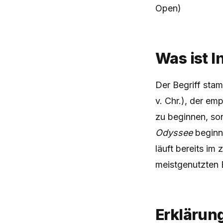
Open)
Was ist I
Der Begriff sta
v. Chr.), der em
zu beginnen, so
Odyssee
beginne
läuft bereits im 
meistgenutzten E
Erklärun