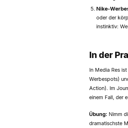
Nike-Werbes
oder der körp
instinktiv: W
In der Pr
In Media Res ist
Werbespots) und 
Action). Im Jour
einem Fall, der 
Übung:
Nimm die
dramatischste M