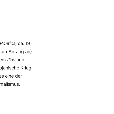
Poetica
, ca. 19
 vom Anfang an)
mers
Ilias
und
ojanische Krieg
Res eine der
rnalismus.