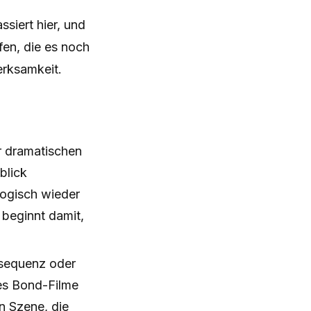
ssiert hier, und
fen, die es noch
erksamkeit.
r dramatischen
blick
logisch wieder
beginnt damit,
nsequenz oder
mes Bond-Filme
n Szene, die