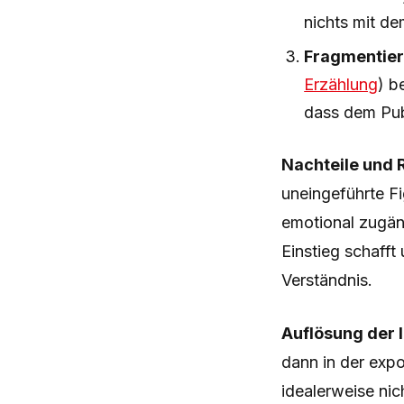
nichts mit de
Fragmentiert
Erzählung
) b
dass dem Publ
Nachteile und R
uneingeführte Fi
emotional zugäng
Einstieg schafft
Verständnis.
Auflösung der 
dann in der exp
idealerweise nic