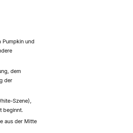
on Pumpkin und
ndere
ung, dem
g der
White-Szene),
t beginnt.
e aus der Mitte