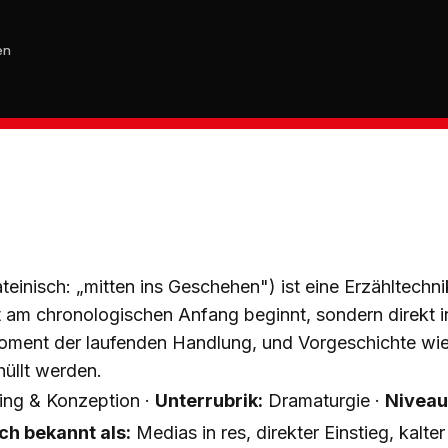
en
ateinisch: „mitten ins Geschehen") ist eine Erzähltechni
t am chronologischen Anfang beginnt, sondern direkt i
ment der laufenden Handlung, und Vorgeschichte wie 
hüllt werden.
ling & Konzeption ·
Unterrubrik:
Dramaturgie ·
Niveau
h bekannt als:
Medias in res, direkter Einstieg, kalter