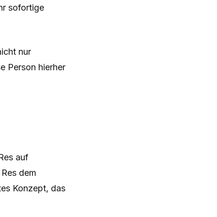
r sofortige
icht nur
ese Person hierher
Res auf
a Res dem
tes Konzept, das