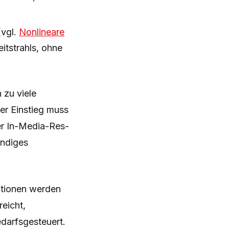
(vgl.
Nonlineare
itstrahls, ohne
.
 zu viele
er Einstieg muss
ter In-Media-Res-
ändiges
tionen werden
eicht,
edarfsgesteuert.