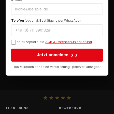
Telefon
(optional, Bestätigung per WhatsApp)
Ich akzeptiere die
AGB & Datenschutzerklärung
.
›
Jetzt anmelden
100 % kostenlos · keine Verpflichtung · jederzeit absagbar
★
★
★
★
★
AUSBILDUNG
BEWERBUNG