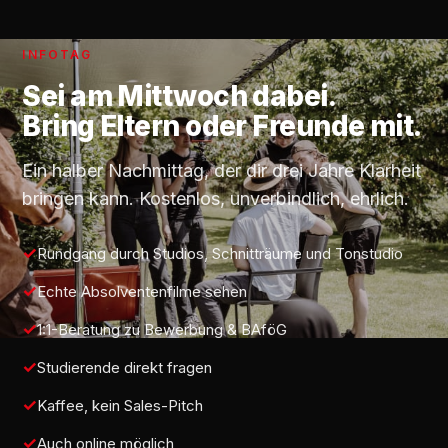
INFOTAG
Sei am
Mittwoch
dabei.
Bring Eltern oder Freunde mit.
Ein halber Nachmittag, der dir drei Jahre Klarheit
bringen kann. Kostenlos, unverbindlich, ehrlich.
Rundgang durch Studios, Schnitträume und Tonstudio
Echte Absolventenfilme sehen
1:1-Beratung zu Bewerbung & BAföG
Studierende direkt fragen
Kaffee, kein Sales-Pitch
Auch online möglich