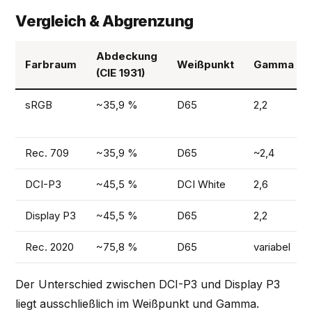
Vergleich & Abgrenzung
Abdeckung
Farbraum
Weißpunkt
Gamma
(CIE 1931)
sRGB
~35,9 %
D65
2,2
Rec. 709
~35,9 %
D65
~2,4
DCI-P3
~45,5 %
DCI White
2,6
Display P3
~45,5 %
D65
2,2
Rec. 2020
~75,8 %
D65
variabel
Der Unterschied zwischen DCI-P3 und Display P3
liegt ausschließlich im Weißpunkt und Gamma.