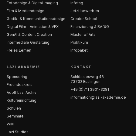
Fotodesign & Digital Imaging
Infotag
Film & Mediendesign
Jetzt bewerben
Grafik- & Kommunikationsdesign
Creator School
Digital Film – Animation & VFX
Finanzierung & BAföG
GenAI & Content Creation
Master of Arts
Intermediale Gestaltung
Praktikum
Freies Lernen
Infopaket
LAZI AKADEMIE
KONTAKT
Sponsoring
Schlösslesweg 48
73732 Esslingen
Freundeskreis
+49 (0)711 3901-3281
Adolf Lazi Archiv
information@lazi-akademie.de
Kultureinrichtung
Schulen
Seminare
Wiki
Lazi Studios