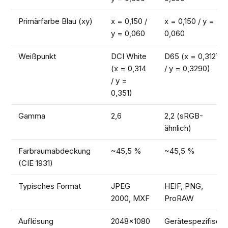
Primärfarbe Blau (xy)
x = 0,150 /
x = 0,150 / y =
y = 0,060
0,060
Weißpunkt
DCI White
D65 (x = 0,3127
(x = 0,314
/ y = 0,3290)
/ y =
0,351)
Gamma
2,6
2,2 (sRGB-
ähnlich)
Farbraumabdeckung
~45,5 %
~45,5 %
(CIE 1931)
Typisches Format
JPEG
HEIF, PNG,
2000, MXF
ProRAW
Auflösung
2048×1080
Gerätespezifisch