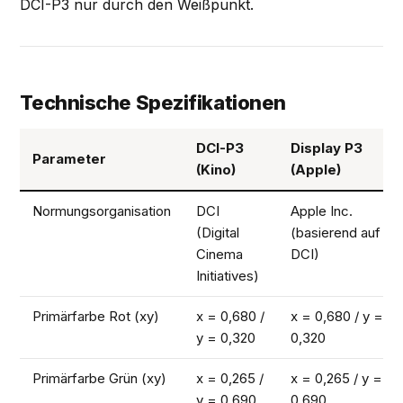
DCI-P3 nur durch den Weißpunkt.
Technische Spezifikationen
DCI-P3
Display P3
Parameter
(Kino)
(Apple)
Normungsorganisation
DCI
Apple Inc.
(Digital
(basierend auf
Cinema
DCI)
Initiatives)
Primärfarbe Rot (xy)
x = 0,680 /
x = 0,680 / y =
y = 0,320
0,320
Primärfarbe Grün (xy)
x = 0,265 /
x = 0,265 / y =
y = 0,690
0,690