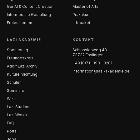
GenAI & Content Creation
Master of Arts
Intermediale Gestaltung
Praktikum
Freies Lernen
Infopaket
LAZI AKADEMIE
KONTAKT
Sponsoring
Schlösslesweg 48
73732 Esslingen
Freundeskreis
+49 (0)711 3901-3281
Adolf Lazi Archiv
information@lazi-akademie.de
Kultureinrichtung
Schulen
Seminare
Wiki
Lazi Studios
Lazi Works
FAQ
Portal
Jobs