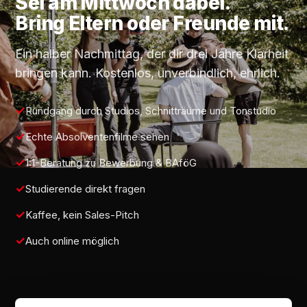
Sei am
Mittwoch
dabei.
Bring Eltern oder Freunde mit.
Ein halber Nachmittag, der dir drei Jahre Klarheit
bringen kann. Kostenlos, unverbindlich, ehrlich.
Rundgang durch Studios, Schnitträume und Tonstudio
Echte Absolventenfilme sehen
1:1-Beratung zu Bewerbung & BAföG
Studierende direkt fragen
Kaffee, kein Sales-Pitch
Auch online möglich