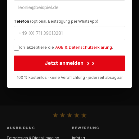
Telefon
(optional, Bestätigung per WhatsApp)
Ich akzeptiere die
AGB & Datenschutzerklärung
.
›
Jetzt anmelden
100 % kostenlos · keine Verpflichtung · jederzeit absagbar
★
★
★
★
★
AUSBILDUNG
BEWERBUNG
Fotodesign & Digital Imaging
Infotag