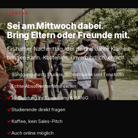
INFOTAG
Sei am
Mittwoch
dabei.
Bring Eltern oder Freunde mit.
Ein halber Nachmittag, der dir drei Jahre Klarheit
bringen kann. Kostenlos, unverbindlich, ehrlich.
Rundgang durch Studios, Schnitträume und Tonstudio
Echte Absolventenfilme sehen
1:1-Beratung zu Bewerbung & BAföG
Studierende direkt fragen
Kaffee, kein Sales-Pitch
Auch online möglich