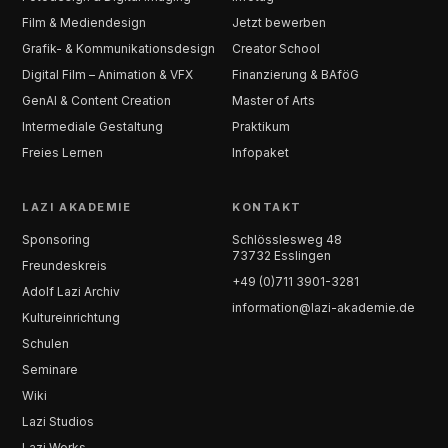
Film & Mediendesign
Jetzt bewerben
Grafik- & Kommunikationsdesign
Creator School
Digital Film – Animation & VFX
Finanzierung & BAföG
GenAI & Content Creation
Master of Arts
Intermediale Gestaltung
Praktikum
Freies Lernen
Infopaket
LAZI AKADEMIE
KONTAKT
Sponsoring
Schlösslesweg 48
73732 Esslingen
Freundeskreis
+49 (0)711 3901-3281
Adolf Lazi Archiv
information@lazi-akademie.de
Kultureinrichtung
Schulen
Seminare
Wiki
Lazi Studios
Lazi Works