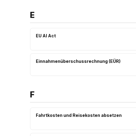
E
EU AI Act
Einnahmenüberschussrechnung (EÜR)
F
Fahrtkosten und Reisekosten absetzen