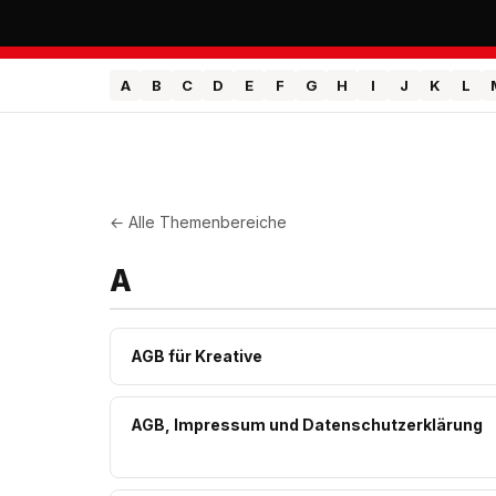
A
B
C
D
E
F
G
H
I
J
K
L
← Alle Themenbereiche
A
AGB für Kreative
AGB, Impressum und Datenschutzerklärung