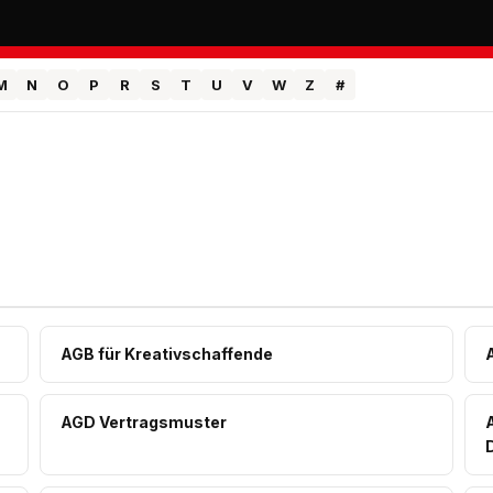
M
N
O
P
R
S
T
U
V
W
Z
#
AGB für Kreativschaffende
AGD Vertragsmuster